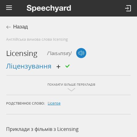
Назад
Англійська вимова слова licensing
Licensing
/'laɪsʌnsɪŋ/
ліцензування
ПОКАЗАТИ БІЛЬШЕ ПЕРЕКЛАДІВ
License
РОДСТВЕННОЕ СЛОВО:
Приклади з фільмів з Licensing