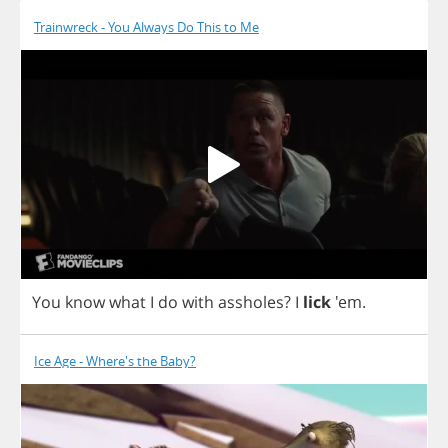
Trainwreck - You Always Do This to Me
You
know
what
I
do
with
assholes
?
I
lick
'em.
Ice Age - Where's the Baby?