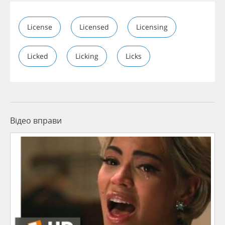
License
Licensed
Licensing
Licked
Licking
Licks
Відео вправи