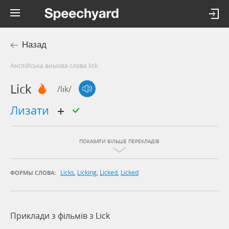
Назад
Англійська вимова слова lick
Lick
/lɪk/
лизати
ПОКАЗАТИ БІЛЬШЕ ПЕРЕКЛАДІВ
Licks
,
Licking
,
Licked
,
Licked
ФОРМЫ СЛОВА:
Приклади з фільмів з Lick