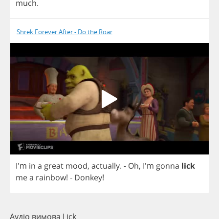
much
.
Shrek Forever After - Do the Roar
I'm
in
a
great
mood
,
actually
. -
Oh
,
I'm
gonna
lick
me
a
rainbow
! -
Donkey
!
Аудіо вимова Lick