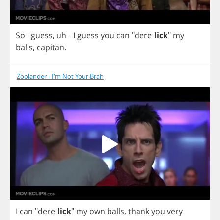
So
I
guess
,
uh
--
I
guess
you
can
"
dere
-
lick
"
my
balls
,
capitan
.
Zoolander - I'm Not Your Brah
I
can
"
dere
-
lick
"
my
own
balls
,
thank
you
very