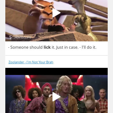
-
Someone
should
lick
it
.
Just
in
case
.
- I'll
do
it
.
Zoolander - I'm Not Your Brah