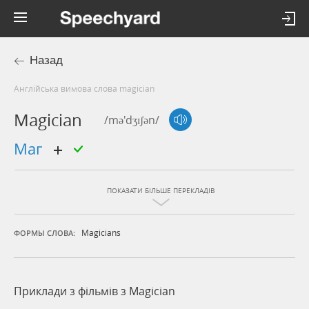
Назад
Англійська вимова слова magician
Magician
/mə'dʒɪʃən/
маг
ПОКАЗАТИ БІЛЬШЕ ПЕРЕКЛАДІВ
Magicians
ФОРМЫ СЛОВА:
Приклади з фільмів з Magician