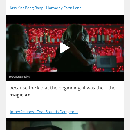
Kiss Kiss Bang Bang - Harmony Faith Lane
because
the
kid
at
the
beginning
,
it
was
the
...
the
magician
Imperfections - That Sounds Dangerous