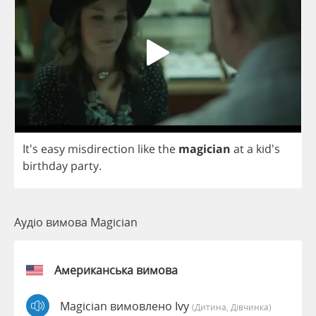
It's
easy
misdirection
like
the
magician
at
a
kid's
birthday
party
.
Аудіо вимова Magician
Американська вимова
Magician вимовлено Ivy
(дитина, Дівчинка)