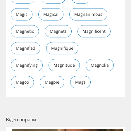
Magic
Magical
Magnanimous
Magnetic
Magnets
Magnificent
Magnified
Magnifique
Magnifying
Magnitude
Magnolia
Magoo
Magpie
Mags
Відео вправи