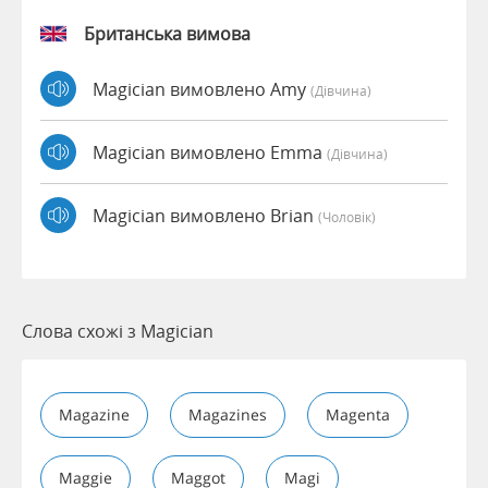
Британська вимова
Magician вимовлено Amy
(дівчина)
Magician вимовлено Emma
(дівчина)
Magician вимовлено Brian
(чоловік)
Слова схожі з Magician
Magazine
Magazines
Magenta
Maggie
Maggot
Magi