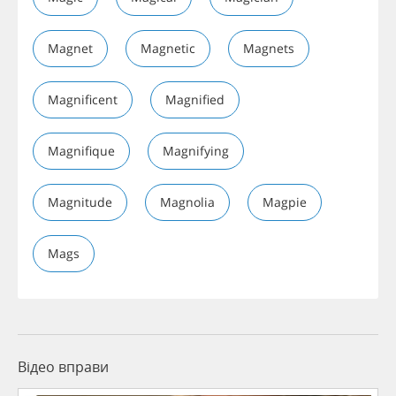
Magnet
Magnetic
Magnets
Magnificent
Magnified
Magnifique
Magnifying
Magnitude
Magnolia
Magpie
Mags
Відео вправи