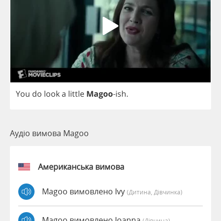
You
do
look
a
little
Magoo
-
ish
.
Аудіо вимова Magoo
Американська вимова
Magoo вимовлено Ivy
(дитина, Дівчинка)
Magoo вимовлено Joanna
(дівчина)