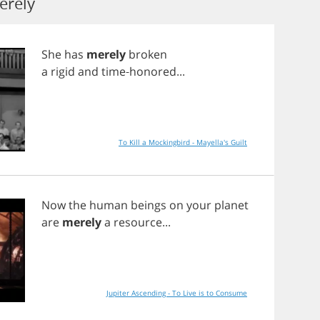
erely
She
has
merely
broken
a
rigid
and
time
-
honored
...
To Kill a Mockingbird - Mayella's Guilt
Now
the
human
beings
on
your
planet
are
merely
a
resource
...
Jupiter Ascending - To Live is to Consume