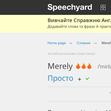
Вивчайте Справжню Англі
Додавайте слова та фрази й практ
Home page
Cловник
Merel
Англійська вимова слова merely
Merely
/'mirli
просто