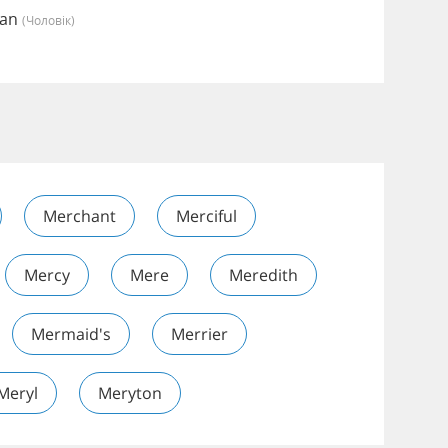
ian
(чоловік)
Merchant
Merciful
Mercy
Mere
Meredith
Mermaid's
Merrier
Meryl
Meryton