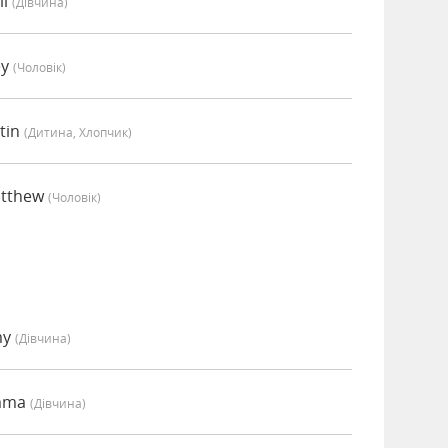
li
(дівчина)
ey
(чоловік)
tin
(дитина, Хлопчик)
atthew
(чоловік)
my
(дівчина)
Emma
(дівчина)