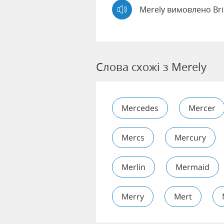
Merely вимовлено Br
Слова схожі з Merely
Mercedes
Mercer
Mercs
Mercury
Merlin
Mermaid
Merry
Mert