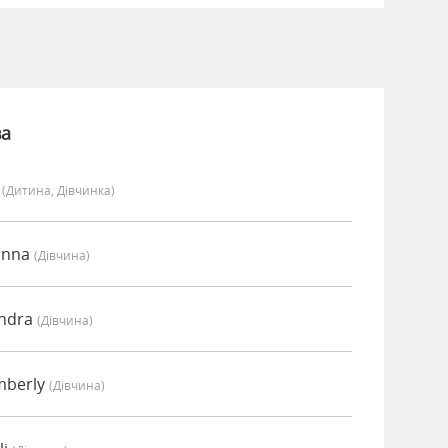
ва
y
(дитина, Дівчинка)
anna
(дівчина)
endra
(дівчина)
mberly
(дівчина)