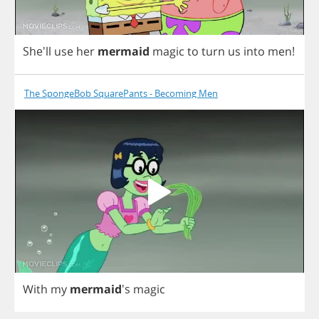
She'll
use
her
mermaid
magic
to
turn
us
into
men
!
The SpongeBob SquarePants - Becoming Men
With
my
mermaid
's
magic