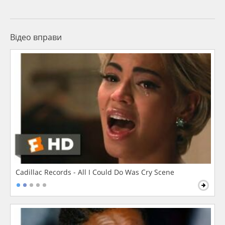
Відео вправи
Cadillac Records - All I Could Do Was Cry Scene