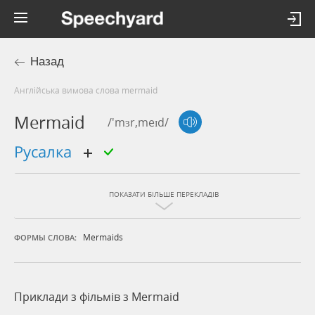
Назад
Англійська вимова слова mermaid
Mermaid
/'mɜr,meɪd/
русалка
ПОКАЗАТИ БІЛЬШЕ ПЕРЕКЛАДІВ
Mermaids
ФОРМЫ СЛОВА:
Приклади з фільмів з Mermaid