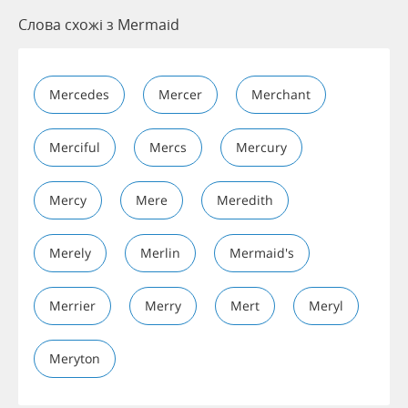
Слова схожі з Mermaid
Mercedes
Mercer
Merchant
Merciful
Mercs
Mercury
Mercy
Mere
Meredith
Merely
Merlin
Mermaid's
Merrier
Merry
Mert
Meryl
Meryton