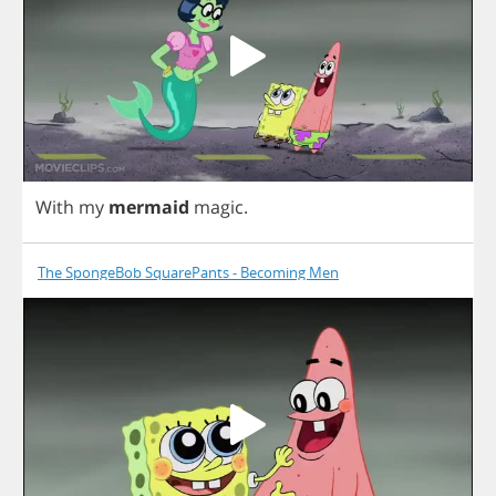
With
my
mermaid
magic
.
The SpongeBob SquarePants - Becoming Men