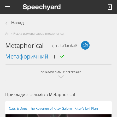
Назад
Англійська вимова слова metaphorical
Metaphorical
/,mɛtə'fɔrɪkəl/
метафоричний
ПОКАЗАТИ БІЛЬШЕ ПЕРЕКЛАДІВ
Приклади з фільмів з Metaphorical
Cats & Dogs: The Revenge of Kitty Galore - Kitty's Evil Plan