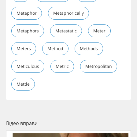
Metaphor
Metaphorically
Metaphors
Metastatic
Meter
Meters
Method
Methods
Meticulous
Metric
Metropolitan
Mettle
Відео вправи