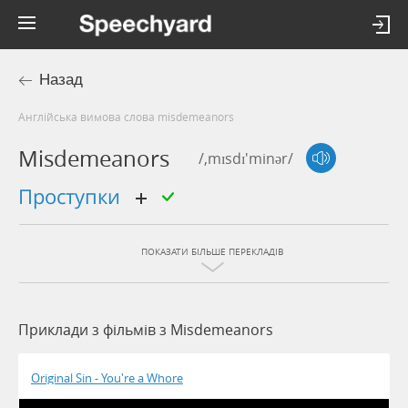
Назад
Англійська вимова слова misdemeanors
Misdemeanors
/,mɪsdɪ'minər/
проступки
ПОКАЗАТИ БІЛЬШЕ ПЕРЕКЛАДІВ
Приклади з фільмів з Misdemeanors
Original Sin - You're a Whore