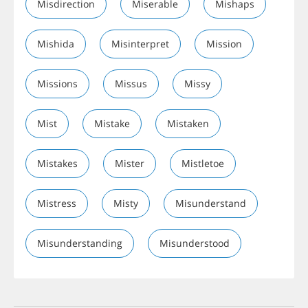
Misdirection
Miserable
Mishaps
Mishida
Misinterpret
Mission
Missions
Missus
Missy
Mist
Mistake
Mistaken
Mistakes
Mister
Mistletoe
Mistress
Misty
Misunderstand
Misunderstanding
Misunderstood