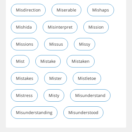
Misdirection
Miserable
Mishaps
Mishida
Misinterpret
Mission
Missions
Missus
Missy
Mist
Mistake
Mistaken
Mistakes
Mister
Mistletoe
Mistress
Misty
Misunderstand
Misunderstanding
Misunderstood