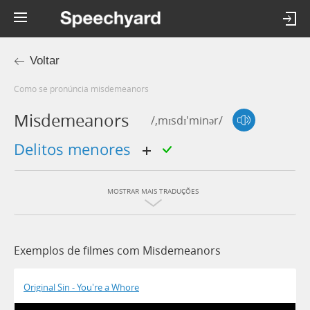
Voltar
Como se pronúncia misdemeanors
Misdemeanors
/,mɪsdɪ'minər/
delitos menores
MOSTRAR MAIS TRADUÇÕES
Exemplos de filmes com Misdemeanors
Original Sin - You're a Whore