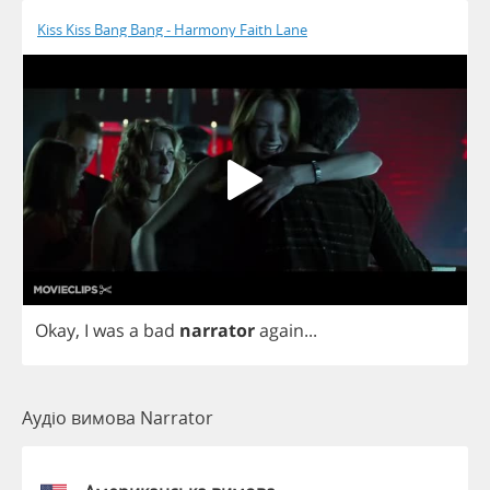
Kiss Kiss Bang Bang - Harmony Faith Lane
Okay
,
I
was
a
bad
narrator
again
...
Аудіо вимова Narrator