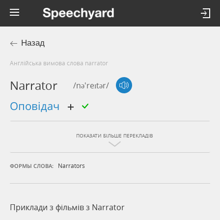
Назад
Англійська вимова слова narrator
Narrator
/nə'reɪtər/
оповідач
ПОКАЗАТИ БІЛЬШЕ ПЕРЕКЛАДІВ
Narrators
ФОРМЫ СЛОВА:
Приклади з фільмів з Narrator