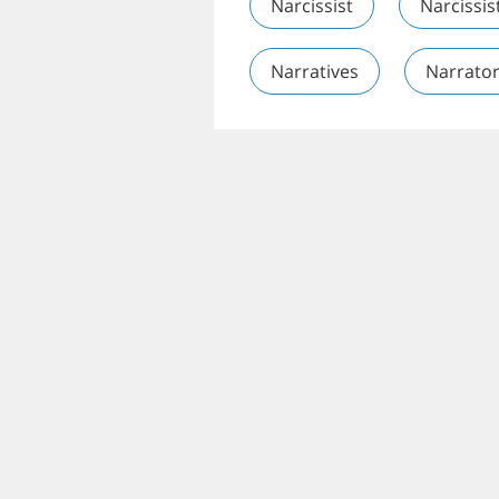
Narcissist
Narcissis
Narratives
Narrato