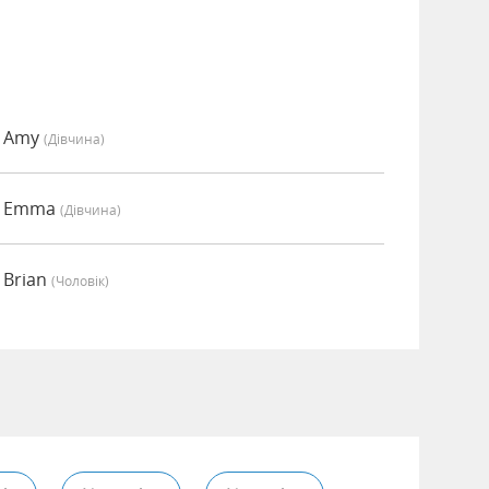
о Amy
(дівчина)
о Emma
(дівчина)
 Brian
(чоловік)