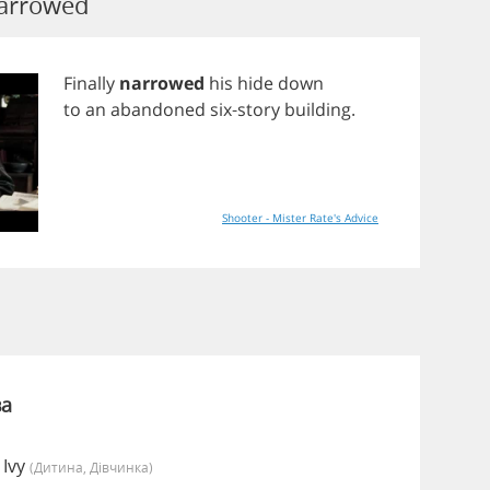
arrowed
Finally
narrowed
his
hide
down
to
an
abandoned
six
-
story
building
.
Shooter - Mister Rate's Advice
ва
 Ivy
(дитина, Дівчинка)