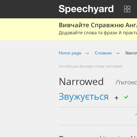
Вивчайте Справжню Англі
Додавайте слова та фрази й практ
Home page
Cловник
Narr
Англійська вимова слова narrowed
Narrowed
/'nɛroʊ
звужується