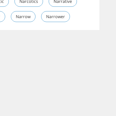
tic
Narcotics
Narrative
r
Narrow
Narrower