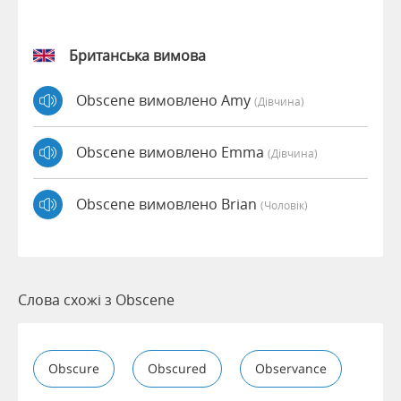
Британська вимова
Obscene вимовлено Amy
(дівчина)
Obscene вимовлено Emma
(дівчина)
Obscene вимовлено Brian
(чоловік)
Слова схожі з Obscene
Obscure
Obscured
Observance