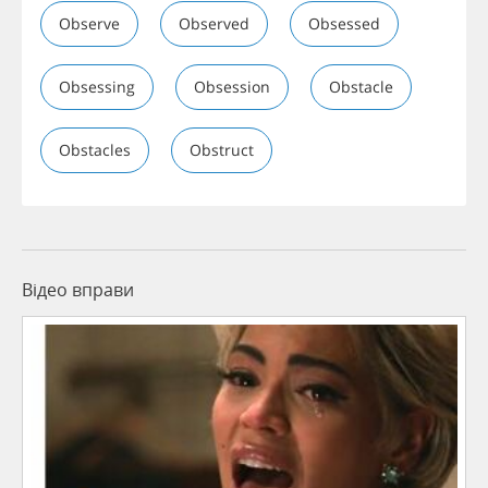
Observe
Observed
Obsessed
Obsessing
Obsession
Obstacle
Obstacles
Obstruct
Відео вправи