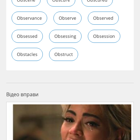
Observance
Observe
Observed
Obsessed
Obsessing
Obsession
Obstacles
Obstruct
Відео вправи