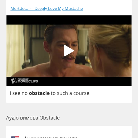
Mortdecai - I Deeply Love My Mustache
I
see
no
obstacle
to
such
a
course
.
Аудіо вимова Obstacle