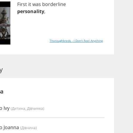
First
it
was
borderline
personality
,
Thoroughbreds - I Don't Feel Anything
y
ва
о Ivy
(дитина, Дівчинка)
но Joanna
(дівчина)