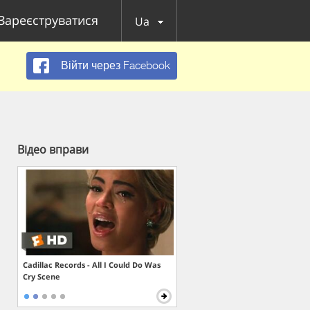
Зареєструватися
Ua
Війти через Facebook
Відео вправи
Cadillac Records - All I Could Do Was
Cry Scene