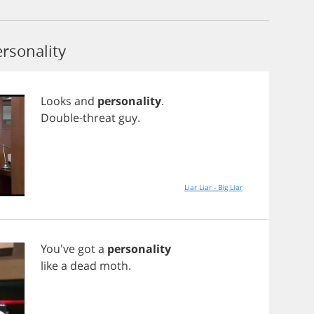
rsonality
Looks
and
personality
.
Double
-
threat
guy
.
Liar Liar - Big Liar
You've
got
a
personality
like
a
dead
moth
.