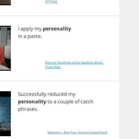
A**hole
I
apply
my
personality
in
a
paste
.
Eternal Sunshine of the Spotless Mind -
Train Ride
Successfully
reduced
my
personality
to
a
couple
of
catch
phrases
.
Operator - Not Your Science Experiment