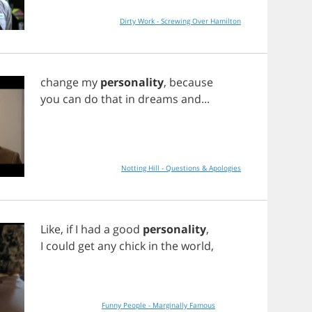
Dirty Work - Screwing Over Hamilton
change
my
personality
,
because
you
can
do
that
in
dreams
and
...
Notting Hill - Questions & Apologies
Like
,
if
I
had
a
good
personality
,
I
could
get
any
chick
in
the
world
,
Funny People - Marginally Famous