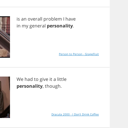
is
an
overall
problem
I
have
in
my
general
personality
.
Person to Person - Grapefruit
We
had
to
give
it
a
little
personality
,
though
.
Dracula 2000 - I Don't Drink Coffee