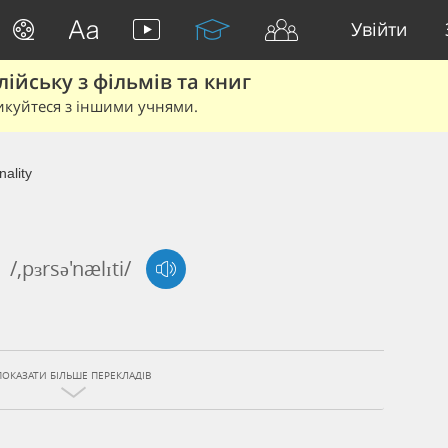
Увійти
йську з фільмів та книг
икуйтеся з іншими учнями.
ality
/,pɜrsə'nælɪti/
ПОКАЗАТИ БІЛЬШЕ ПЕРЕКЛАДІВ