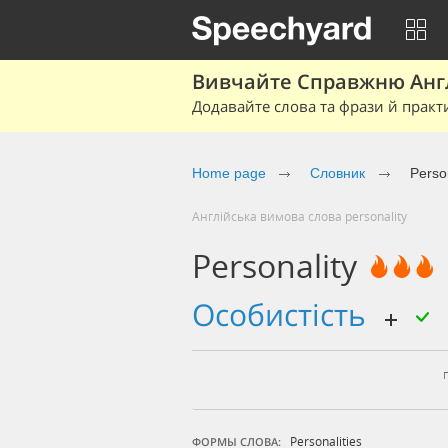
Вивчайте Справжню Англі
Додавайте слова та фрази й практ
Home page
Cловник
Person
Англійська вимова слова personality
Personality
особистість
Personalities
ФОРМЫ СЛОВА: