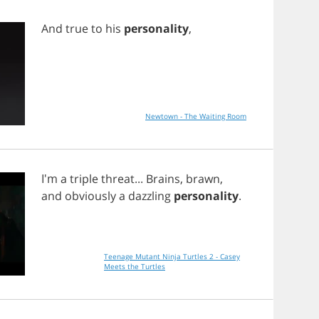
And
true
to
his
personality
,
Newtown - The Waiting Room
I'm
a
triple
threat
...
Brains
,
brawn
,
and
obviously
a
dazzling
personality
.
Teenage Mutant Ninja Turtles 2 - Casey
Meets the Turtles