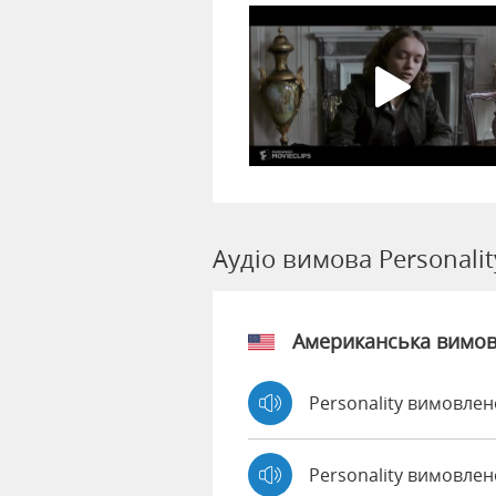
Аудіо вимова Personalit
Американська вимо
Personality вимовлен
Personality вимовле