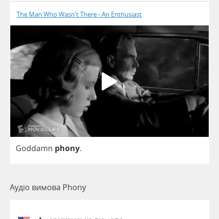
The Man Who Wasn't There - An Enthusiast
Goddamn
phony
.
Аудіо вимова Phony