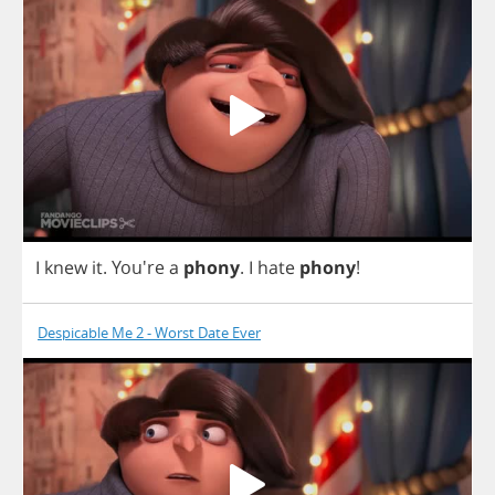
I
knew
it
. You're
a
phony
.
I
hate
phony
!
Despicable Me 2 - Worst Date Ever