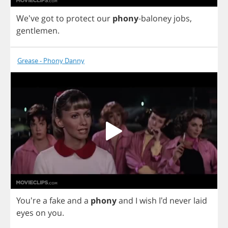
We've
got
to
protect
our
phony
-
baloney
jobs
,
gentlemen
.
Grease - Phony Danny
You're
a
fake
and
a
phony
and
I
wish
I'd
never
laid
eyes
on
you
.