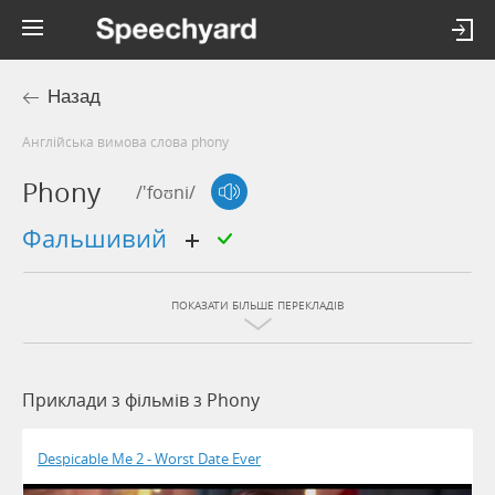
Назад
Англійська вимова слова phony
Phony
/'foʊni/
фальшивий
ПОКАЗАТИ БІЛЬШЕ ПЕРЕКЛАДІВ
Приклади з фільмів з Phony
Despicable Me 2 - Worst Date Ever