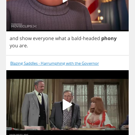
and
show
everyone
what
a
bald
-
headed
phony
you
are
.
Blazing Saddles - Harrumphing with the Governor