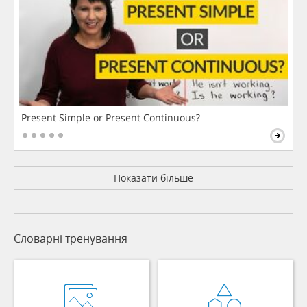
Present Simple or Present Continuous?
Показати більше
Словарні тренування