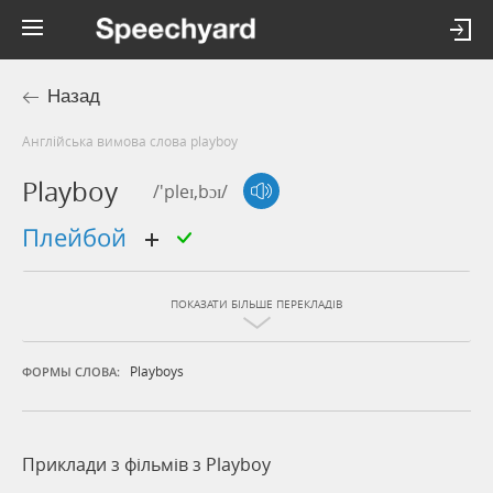
Назад
Англійська вимова слова playboy
Playboy
/'pleɪ,bɔɪ/
плейбой
ПОКАЗАТИ БІЛЬШЕ ПЕРЕКЛАДІВ
Playboys
ФОРМЫ СЛОВА:
Приклади з фільмів з Playboy