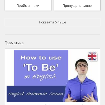
Прийменники
Пропущене слово
Показати більше
Граматика