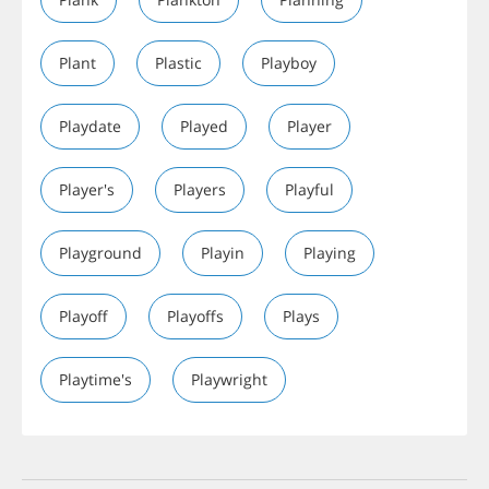
Plant
Plastic
Playboy
Playdate
Played
Player
Player's
Players
Playful
Playground
Playin
Playing
Playoff
Playoffs
Plays
Playtime's
Playwright