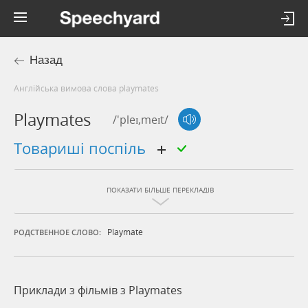
Назад
Англійська вимова слова playmates
Playmates
/'pleɪ,meɪt/
товариші поспіль
ПОКАЗАТИ БІЛЬШЕ ПЕРЕКЛАДІВ
Playmate
РОДСТВЕННОЕ СЛОВО:
Приклади з фільмів з Playmates