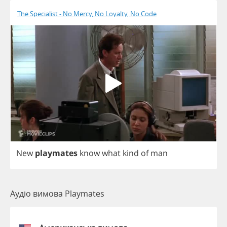
The Specialist - No Mercy, No Loyalty, No Code
New
playmates
know
what
kind
of
man
Аудіо вимова Playmates