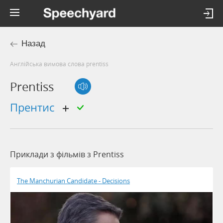
Назад
Англійська вимова слова prentiss
Prentiss
прентис
Приклади з фільмів з Prentiss
The Manchurian Candidate - Decisions