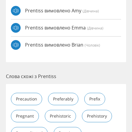
Prentiss вимовлено Amy
(дівчина)
Prentiss вимовлено Emma
(дівчина)
Prentiss вимовлено Brian
(чоловік)
Слова схожі з Prentiss
Precaution
Preferably
Prefix
Pregnant
Prehistoric
Prehistory