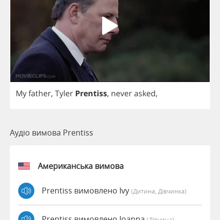
My
father
,
Tyler
Prentiss
,
never
asked
,
Аудіо вимова Prentiss
Американська вимова
Prentiss вимовлено Ivy
(дитина, Дівчинка)
Prentiss вимовлено Joanna
(дівчина)