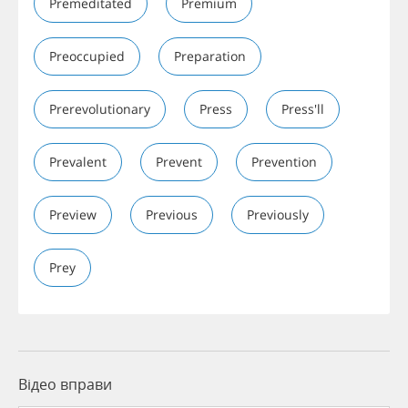
Premeditated
Premium
Preoccupied
Preparation
Prerevolutionary
Press
Press'll
Prevalent
Prevent
Prevention
Preview
Previous
Previously
Prey
Відео вправи