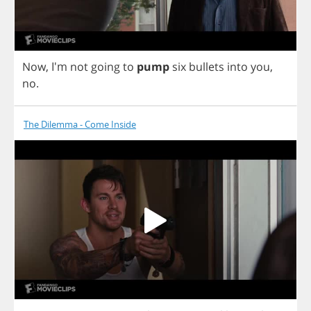
Now
, I'm
not
going
to
pump
six
bullets
into
you
,
no
.
The Dilemma - Come Inside