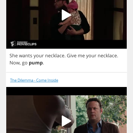
She
wants
your
necklace
.
Give
me
your
necklace
.
Now
,
go
pump
.
The Dilemma - Come Inside