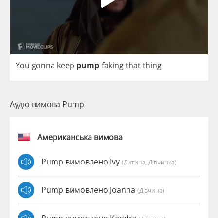
You
gonna
keep
pump
-
faking
that
thing
Аудіо вимова Pump
Американська вимова
Pump вимовлено Ivy
(дитина, Дівчинка)
Pump вимовлено Joanna
(дівчина)