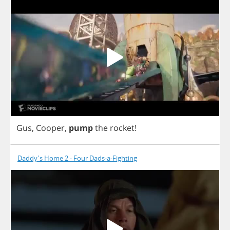
Gus
,
Cooper
,
pump
the
rocket
!
Daddy's Home 2 - Four Dads-a-Fighting