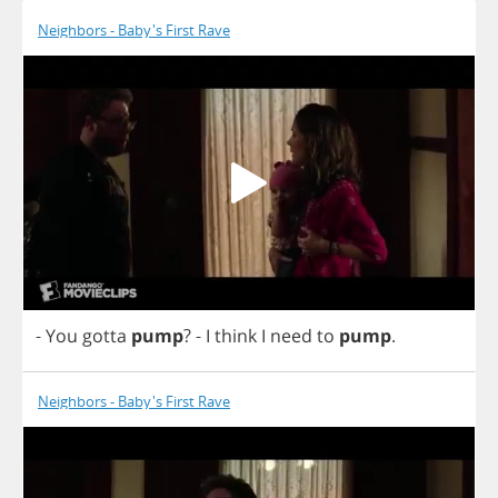
Neighbors - Baby's First Rave
-
You
gotta
pump
?
-
I
think
I
need
to
pump
.
Neighbors - Baby's First Rave