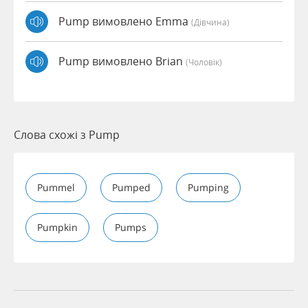
Pump вимовлено Emma
(дівчина)
Pump вимовлено Brian
(чоловік)
Слова схожі з Pump
Pummel
Pumped
Pumping
Pumpkin
Pumps