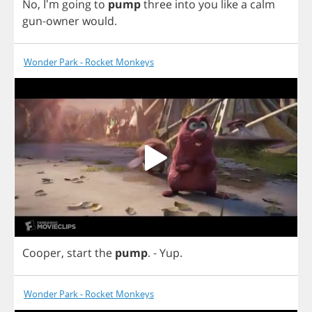
No
, I'm
going
to
pump
three
into
you
like
a
calm
gun
-
owner
would
.
Wonder Park - Rocket Monkeys
Cooper
,
start
the
pump
.
-
Yup
.
Wonder Park - Rocket Monkeys