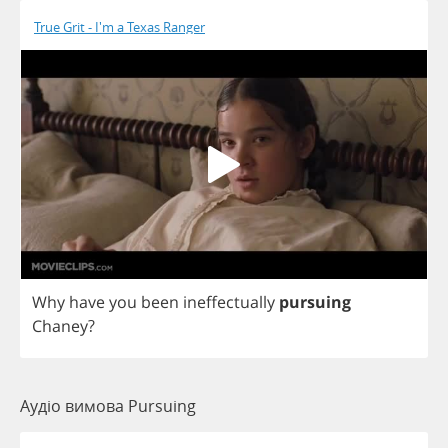
True Grit - I'm a Texas Ranger
Why
have
you
been
ineffectually
pursuing
Chaney
?
Аудіо вимова Pursuing