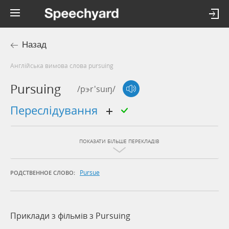
Назад
Англійська вимова слова pursuing
Pursuing
/pɝr'suɪŋ/
переслідування
ПОКАЗАТИ БІЛЬШЕ ПЕРЕКЛАДІВ
Pursue
РОДСТВЕННОЕ СЛОВО:
Приклади з фільмів з Pursuing