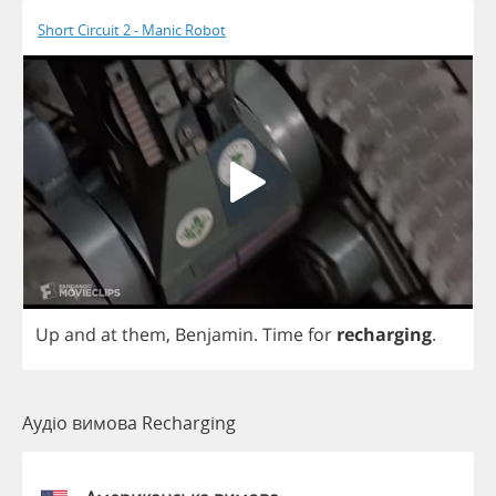
Short Circuit 2 - Manic Robot
Up
and
at
them
,
Benjamin
.
Time
for
recharging
.
Аудіо вимова Recharging