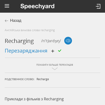
Назад
Англійська вимова слова recharging
Recharging
/ri'tʃɑrdʒɪŋ/
перезаряджання
ПОКАЗАТИ БІЛЬШЕ ПЕРЕКЛАДІВ
Recharge
РОДСТВЕННОЕ СЛОВО:
Приклади з фільмів з Recharging