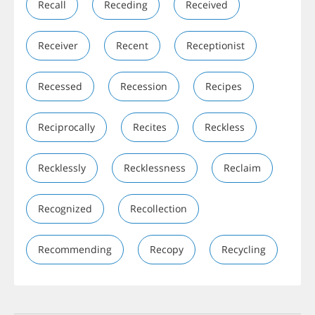
Recall
Receding
Received
Receiver
Recent
Receptionist
Recessed
Recession
Recipes
Reciprocally
Recites
Reckless
Recklessly
Recklessness
Reclaim
Recognized
Recollection
Recommending
Recopy
Recycling