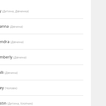
vy
(дитина, Дівчинка)
oanna
(дівчина)
endra
(дівчина)
imberly
(дівчина)
lli
(дівчина)
oey
(чоловік)
stin
(дитина, Хлопчик)