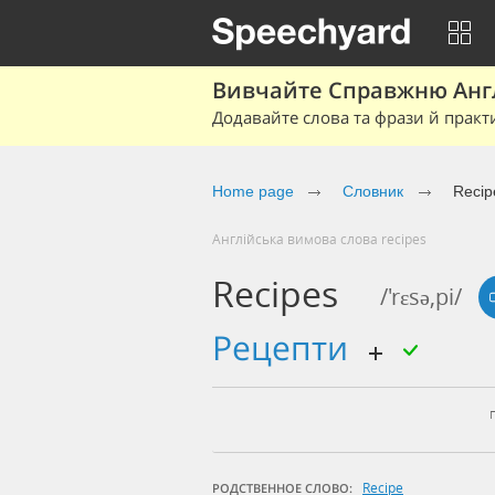
Вивчайте Справжню Англі
Додавайте слова та фрази й практ
Home page
Cловник
Recip
Англійська вимова слова recipes
Recipes
/'rɛsə,pi/
рецепти
Recipe
РОДСТВЕННОЕ СЛОВО: