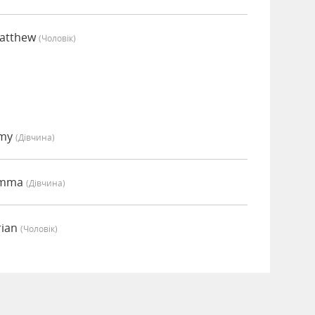
Matthew
(чоловік)
Amy
(дівчина)
Emma
(дівчина)
rian
(чоловік)