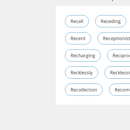
Recall
Receding
Recent
Receptionis
Recharging
Recipro
Recklessly
Reckless
Recollection
Recom