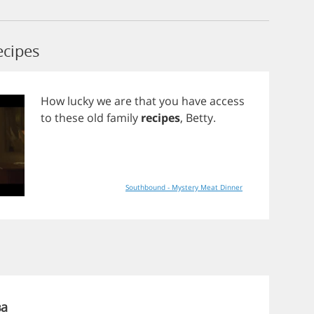
ecipes
How
lucky
we
are
that
you
have
access
to
these
old
family
recipes
,
Betty
.
Southbound - Mystery Meat Dinner
ва