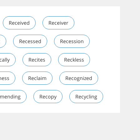
Received
Receiver
t
Recessed
Recession
cally
Recites
Reckless
ness
Reclaim
Recognized
mending
Recopy
Recycling