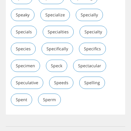
Speaky
Specialize
Specially
Specials
Specialties
Specialty
Species
Specifically
Specifics
Specimen
Speck
Spectacular
Speculative
Speeds
Spelling
Spent
Sperm