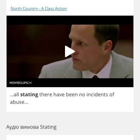
North Country - A Class Action
...
all
stating
there
have
been
no
incidents
of
abuse
...
Аудіо вимова Stating