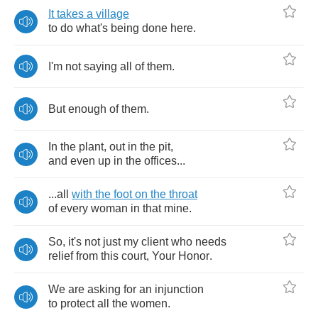
It
takes
a
village
to
do
what's
being
done
here
.
I'm
not
saying
all
of
them
.
But
enough
of
them
.
In
the
plant
,
out
in
the
pit
,
and
even
up
in
the
offices
...
...
all
with
the
foot
on
the
throat
of
every
woman
in
that
mine
.
So
,
it's
not
just
my
client
who
needs
relief
from
this
court
,
Your
Honor
.
We
are
asking
for
an
injunction
to
protect
all
the
women
.