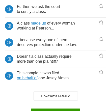
Further
,
we
ask
the
court
to
certify
a
class
.
A
class
made
up
of
every
woman
working
at
Pearson
...
...
because
every
one
of
them
deserves
protection
under
the
law
.
Doesn't
a
class
actually
require
more
than
one
plaintiff
?
This
complaint
was
filed
on
behalf
of
one
Josey
Aimes
.
Показати Більше