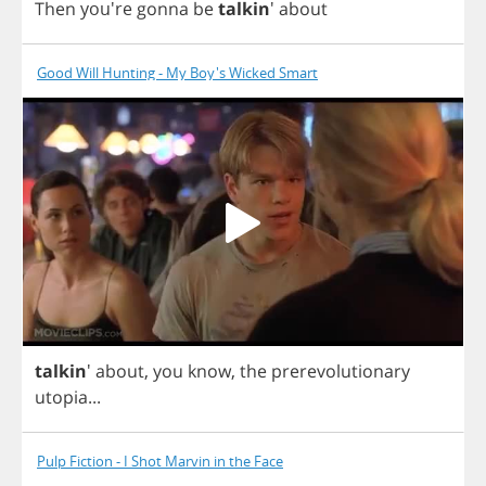
Then
you're
gonna
be
talkin
'
about
Good Will Hunting - My Boy's Wicked Smart
talkin
'
about
,
you
know
,
the
prerevolutionary
utopia
...
Pulp Fiction - I Shot Marvin in the Face