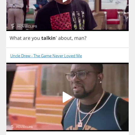
What
are
you
talkin
'
about
,
man
?
Uncle Drew - The Game Never Loved Me