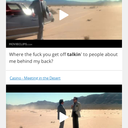
Where
the
fuck
you
get
off
talkin
'
to
people
about
me
behind
my
back
?
Casino - Meeting in the Desert