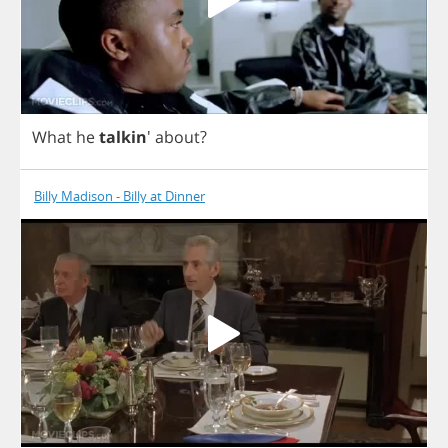
What
he
talkin
'
about
?
Billy Madison - Billy at Dinner