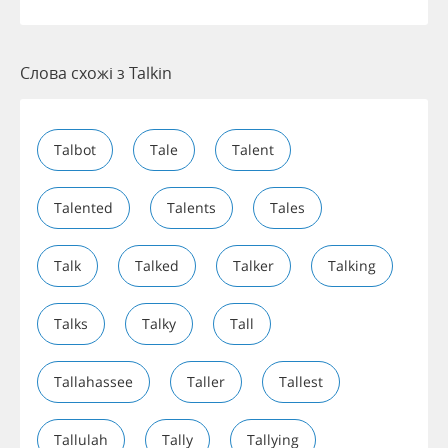
Слова схожі з Talkin
Talbot
Tale
Talent
Talented
Talents
Tales
Talk
Talked
Talker
Talking
Talks
Talky
Tall
Tallahassee
Taller
Tallest
Tallulah
Tally
Tallying