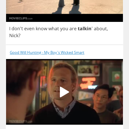
I
don't
even
know
what
you
are
talkin
'
about
,
Nick
?
Good Will Hunting - My Boy's Wicked Smart