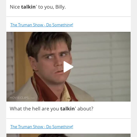
Nice
talkin
'
to
you
,
Billy
.
The Truman Show - Do Something!
What
the
hell
are
you
talkin
'
about
?
The Truman Show - Do Something!