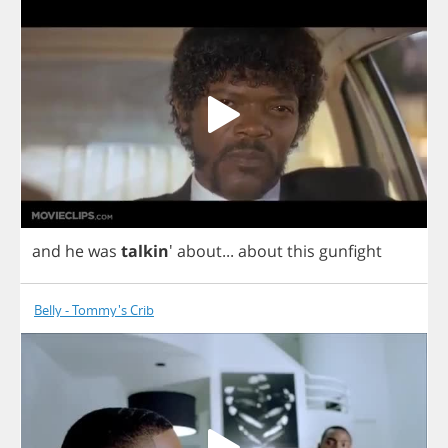
and
he
was
talkin
'
about
...
about
this
gunfight
Belly - Tommy's Crib