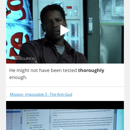
He
might
not
have
been
tested
thoroughly
enough
.
Mission: Impossible 3 - The Anti-God