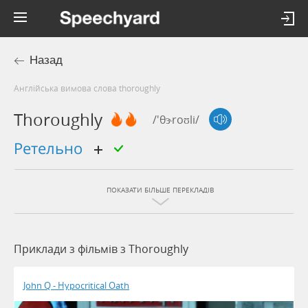
Назад
Англійська вимова слова thoroughly
Thoroughly
/'θɝroʊli/
ретельно
ПОКАЗАТИ БІЛЬШЕ ПЕРЕКЛАДІВ
Приклади з фільмів з Thoroughly
John Q - Hypocritical Oath