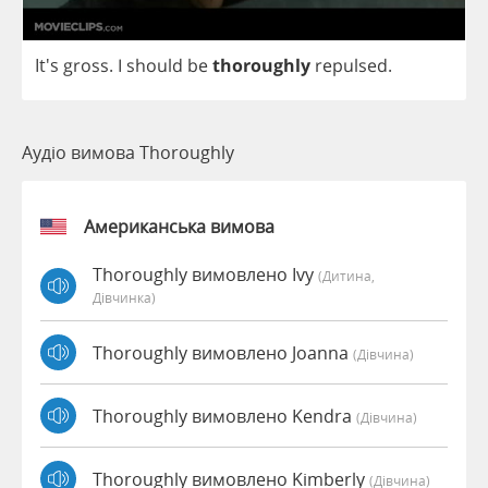
It's
gross
.
I
should
be
thoroughly
repulsed
.
Аудіо вимова Thoroughly
Американська вимова
Thoroughly вимовлено Ivy
(дитина,
Дівчинка)
Thoroughly вимовлено Joanna
(дівчина)
Thoroughly вимовлено Kendra
(дівчина)
Thoroughly вимовлено Kimberly
(дівчина)