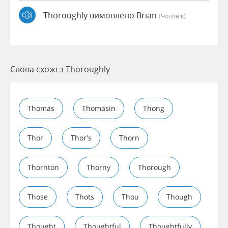
Thoroughly вимовлено Brian
(чоловік)
Слова схожі з Thoroughly
Thomas
Thomasin
Thong
Thor
Thor's
Thorn
Thornton
Thorny
Thorough
Those
Thots
Thou
Though
Thought
Thoughtful
Thoughtfully