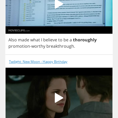
Also
made
what
I
believe
to
be
a
thoroughly
promotion
-
worthy
breakthrough
.
Twilight: New Moon - Happy Birthday