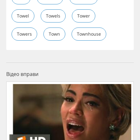
Towel
Towels
Tower
Towers
Town
Townhouse
Відео вправи