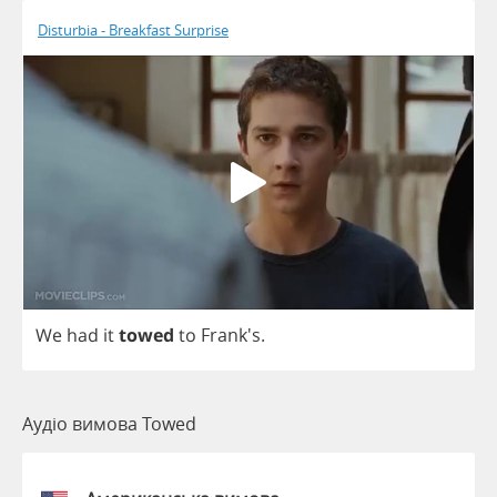
Disturbia - Breakfast Surprise
We
had
it
towed
to
Frank's.
Аудіо вимова Towed