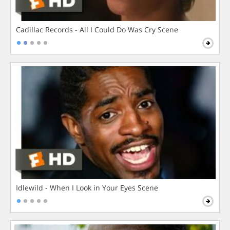
Cadillac Records - All I Could Do Was Cry Scene
Idlewild - When I Look in Your Eyes Scene