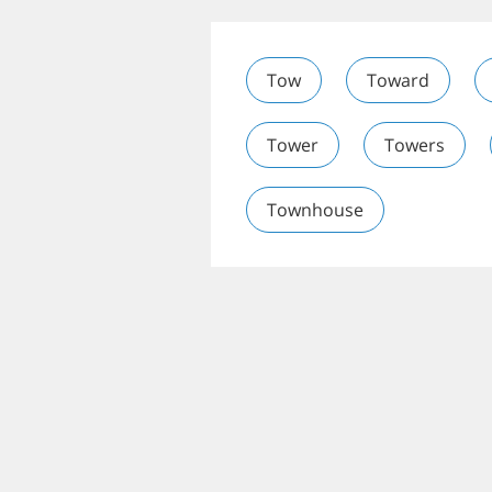
Tow
Toward
Tower
Towers
Townhouse