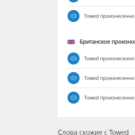
Towed произнесенно
Британское произн
Towed произнесенн
Towed произнесенн
Towed произнесенно
Слова схожие с Towed