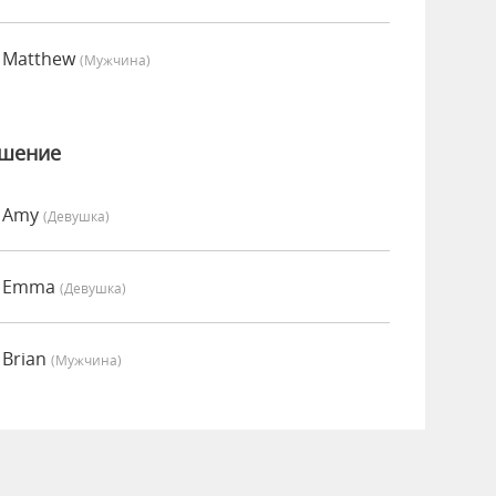
 Matthew
(мужчина)
ошение
о Amy
(девушка)
о Emma
(девушка)
 Brian
(мужчина)