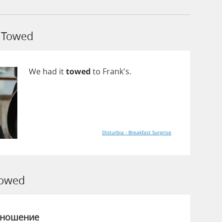
 Towed
We
had
it
towed
to
Frank's.
Disturbia - Breakfast Surprise
owed
зношение