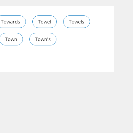
Towards
Towel
Towels
Town
Town's