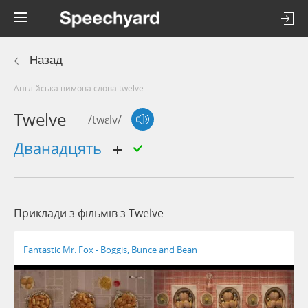
Назад
Англійська вимова слова twelve
Twelve
/twɛlv/
дванадцять
Приклади з фільмів з Twelve
Fantastic Mr. Fox - Boggis, Bunce and Bean