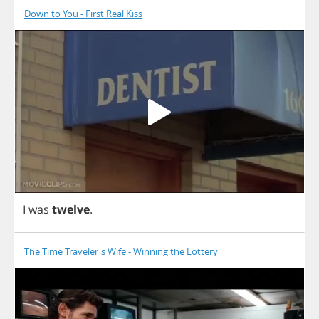
Down to You - First Real Kiss
I
was
twelve
.
The Time Traveler's Wife - Winning the Lottery