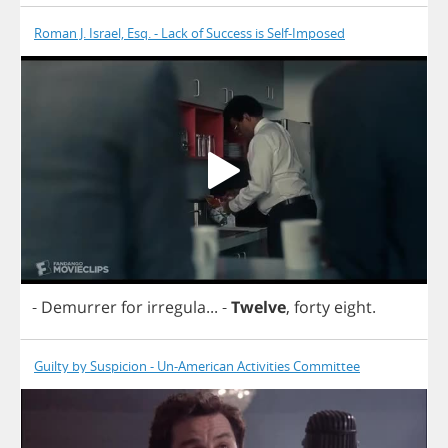
Roman J. Israel, Esq. - Lack of Success is Self-Imposed
-
Demurrer
for
irregula
...
-
Twelve
,
forty
eight
.
Guilty by Suspicion - Un-American Activities Committee