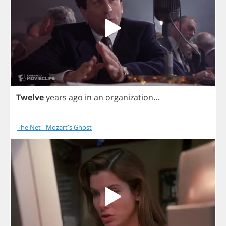
Twelve
years
ago
in
an
organization
...
The Net - Mozart's Ghost