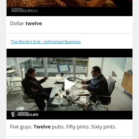
Dollar
twelve
The World's End - Unfinished Business
Five
guys
.
Twelve
pubs
.
Fifty
pints
.
Sixty
pints
.