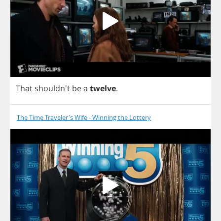
That
shouldn't
be
a
twelve
.
The Time Traveler's Wife - Winning the Lottery