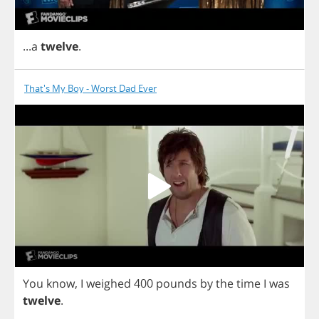
...
a
twelve
.
That's My Boy - Worst Dad Ever
You
know
,
I
weighed
400
pounds
by
the
time
I
was
twelve
.