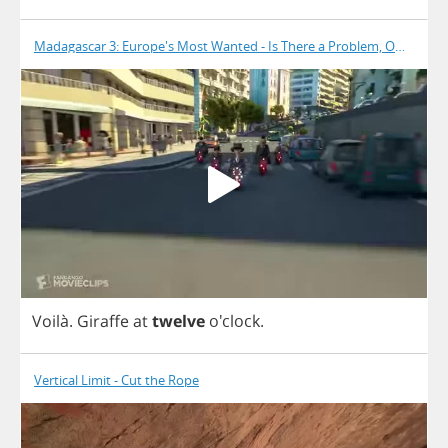
Madagascar 3: Europe's Most Wanted - Is There a Problem, Officer?
Voil
à.
Giraffe
at
twelve
o'clock.
Vertical Limit - Cut the Rope