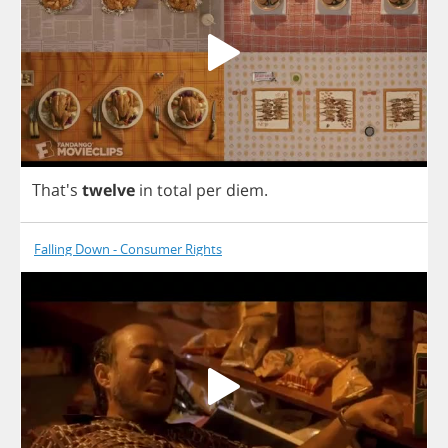
That's
twelve
in
total
per
diem
.
Falling Down - Consumer Rights