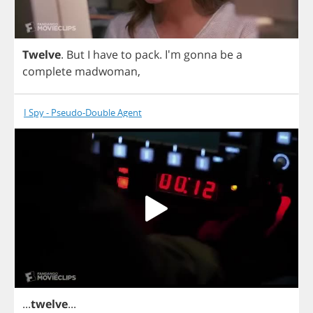
Twelve
.
But
I
have
to
pack
.
I'm
gonna
be
a
complete
madwoman
,
I Spy - Pseudo-Double Agent
...
twelve
...