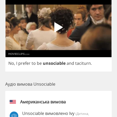
No
,
I
prefer
to
be
unsociable
and
taciturn
.
Аудіо вимова Unsociable
Американська вимова
Unsociable вимовлено Ivy
(дитина,