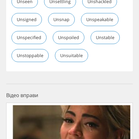
Unseen
Unsettling
Unshackled
Unsigned
Unsnap
Unspeakable
Unspecified
Unspoiled
Unstable
Unstoppable
Unsuitable
Відео вправи