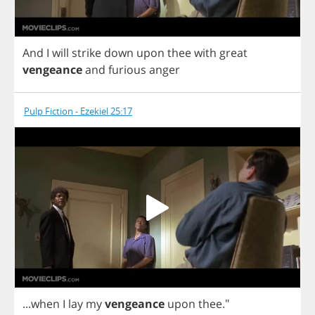
And
I
will
strike
down
upon
thee
with
great
vengeance
and
furious
anger
Pulp Fiction - Ezekiel 25:17
...
when
I
lay
my
vengeance
upon
thee
."