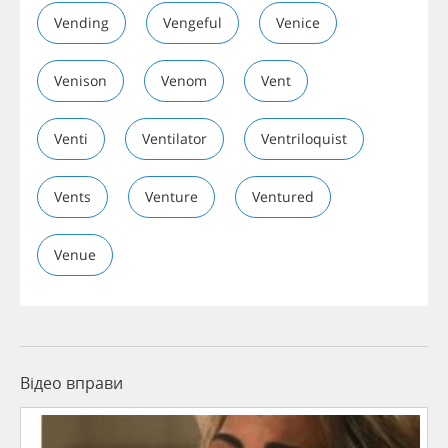
Vending
Vengeful
Venice
Venison
Venom
Vent
Venti
Ventilator
Ventriloquist
Vents
Venture
Ventured
Venue
Відео вправи