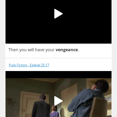
Then
you
will
have
your
vengeance
.
Pulp Fiction - Ezekiel 25:17