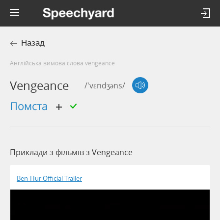
Назад
Англійська вимова слова vengeance
Vengeance
/'vɛndʒəns/
помста
Приклади з фільмів з Vengeance
Ben-Hur Official Trailer