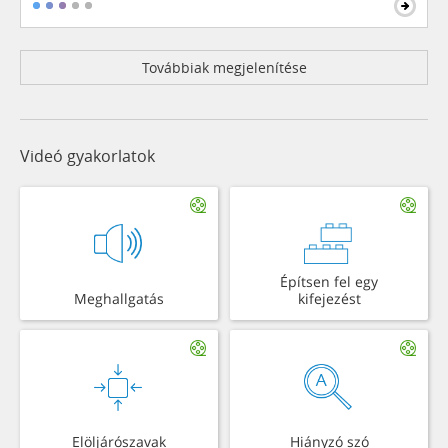
Továbbiak megjelenítése
Videó gyakorlatok
Építsen fel egy
Meghallgatás
kifejezést
Elöljárószavak
Hiányzó szó