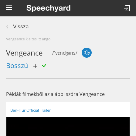
Vissza
vengeance kiejtés itt angol
Vengeance
/'vɛndʒəns/
bosszú
Példák filmekből az alábbi szóra Vengeance
Ben-Hur Official Trailer