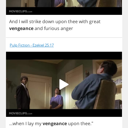
And
I
will
strike
down
upon
thee
with
great
vengeance
and
furious
anger
Pulp Fiction - Ezekiel 25:17
...
when
I
lay
my
vengeance
upon
thee
."