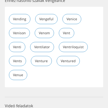
Ehhez hasonló szavak Vengeance
Vending
Vengeful
Venice
Venison
Venom
Vent
Venti
Ventilator
Ventriloquist
Vents
Venture
Ventured
Venue
Videó feladatok