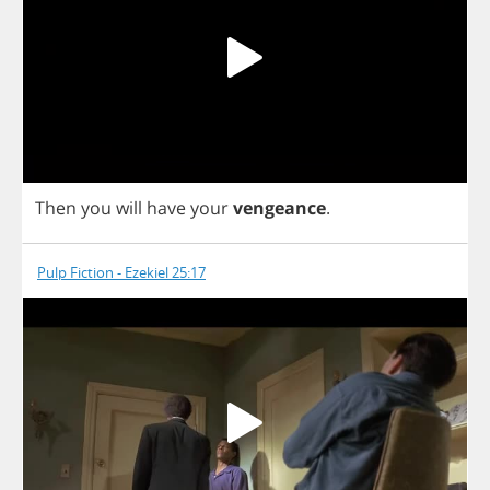
Then
you
will
have
your
vengeance
.
Pulp Fiction - Ezekiel 25:17