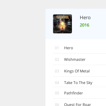
Hero
2016
01
Hero
02
Wishmaster
03
Kings Of Metal
04
Take To The Sky
05
Pathfinder
06
Quest For Roar