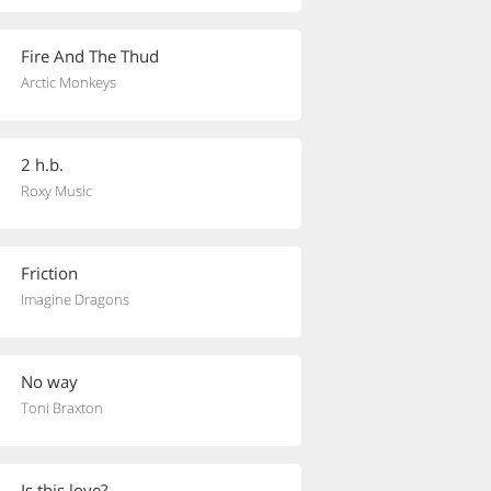
Fire And The Thud
Arctic Monkeys
2 h.b.
Roxy Music
Friction
Imagine Dragons
No way
Toni Braxton
Is this love?