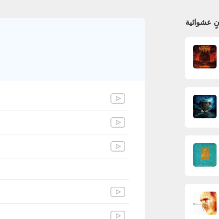
نٍ عشوائية