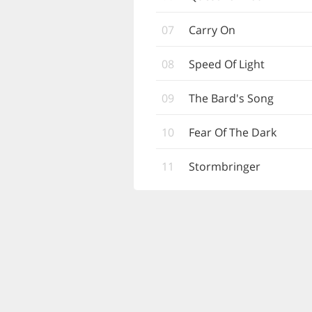
07
Carry On
08
Speed Of Light
09
The Bard's Song
10
Fear Of The Dark
11
Stormbringer