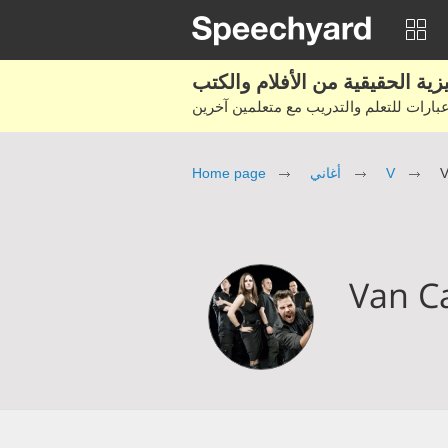
Home page
أغاني
V
V
Van C