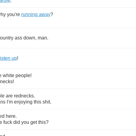
arole
.
hy
you're
running
away
?
ountry
ass
down
,
man
.
listen
up
!
e
white
people
!
dnecks
!
le
are
rednecks
.
ns
I'm
enjoying
this
shit
.
ed
here
.
e
fuck
did
you
get
this
?