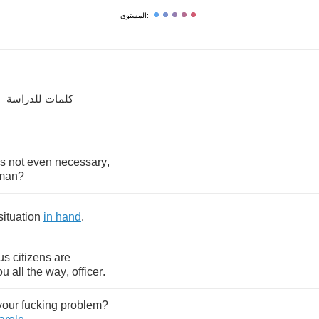
المستوى:
كلمات للدراسة
's
not
even
necessary
,
man
?
situation
in
hand
.
us
citizens
are
ou
all
the
way
,
officer
.
your
fucking
problem
?