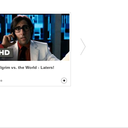
ilgrim vs. the World - Laters!
Wild Card - What Are Your 