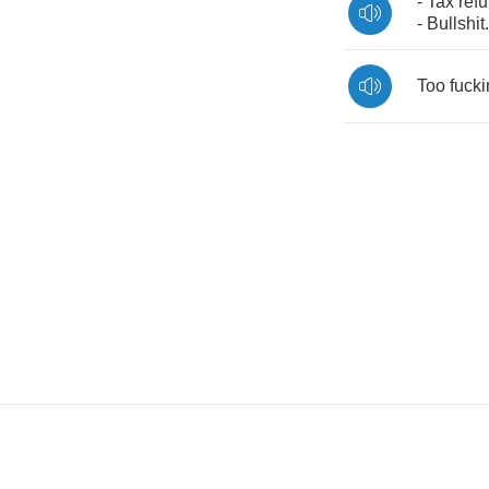
-
Tax
ref
-
Bullshit
.
Too
fuck