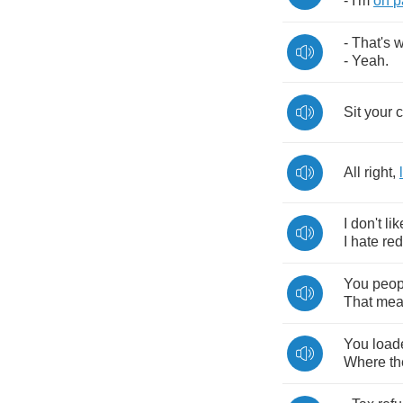
-
I'm
on
p
-
That's
w
-
Yeah
.
Sit
your
c
All
right
,
I
don't
lik
I
hate
re
You
peop
That
mea
You
load
Where
th