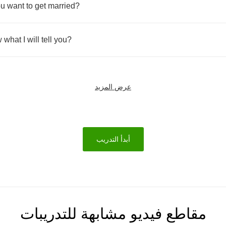
ou
want
to
get
married
?
w
what
I
will
tell
you
?
عرض المزيد
أبدأ التدريب
مقاطع فيديو مشابهة للتدريبات