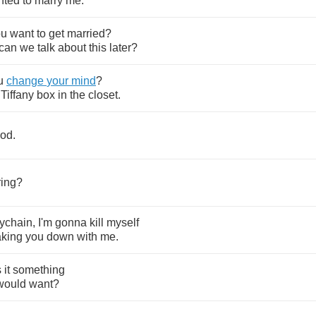
nted
to
marry
me
.
ou
want
to
get
married
?
can
we
talk
about
this
later
?
u
change
your
mind
?
Tiffany
box
in
the
closet
.
od
.
ring
?
ychain
,
I'm
gonna
kill
myself
aking
you
down
with
me
.
s
it
something
would
want
?