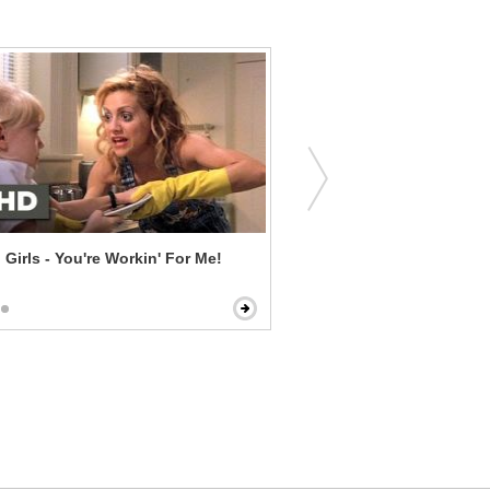
Girls - You're Workin' For Me!
90 Minutes in Heaven - Yo
Make It