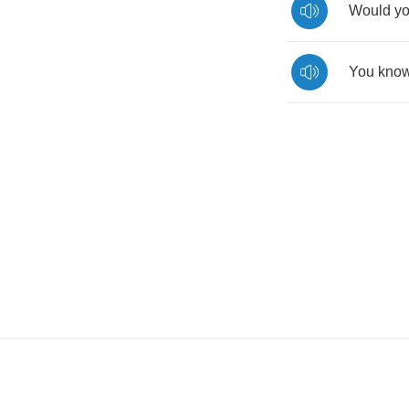
Would
y
You
kno