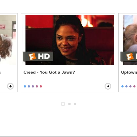
s
Creed - You Got a Jawn?
Uptown 