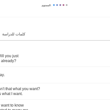
المستوى:
كلمات للدراسة
ill
you
just
already
?
ay
.
sn't
that
what
you
want
?
s
what
I
want
.
want
to
know