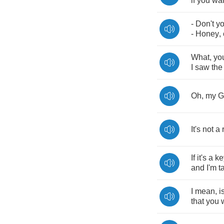
if
you
wa
-
Don't
y
-
Honey
,
What
,
yo
I
saw
the
Oh
,
my
G
It's
not
a
If
it's
a
ke
and
I'm
t
I
mean
,
i
that
you