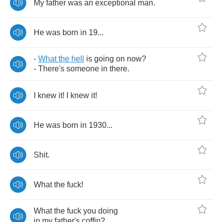
My
father
was
an
exceptional
man
.
He
was
born
in
19...
-
What
the
hell
is
going
on
now
?
-
There's
someone
in
there
.
I
knew
it
!
I
knew
it
!
He
was
born
in
1930...
Shit
.
What
the
fuck
!
What
the
fuck
you
doing
in
my
father's
coffin
?