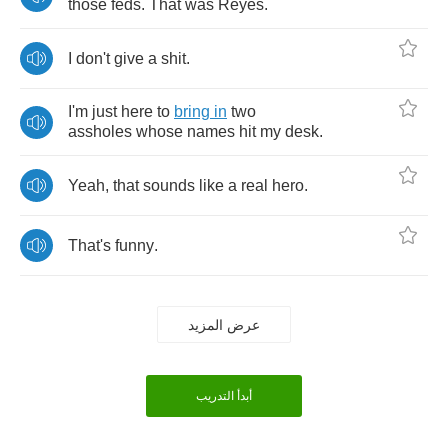
those
feds
.
That
was
Reyes
.
I
don't
give
a
shit
.
I'm
just
here
to
bring
in
two
assholes
whose
names
hit
my
desk
.
Yeah
,
that
sounds
like
a
real
hero
.
That's
funny
.
عرض المزيد
أبدأ التدريب