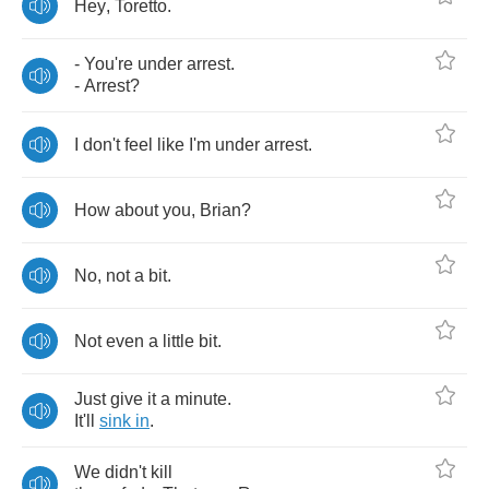
Hey
,
Toretto
.
-
You're
under
arrest
.
-
Arrest
?
I
don't
feel
like
I'm
under
arrest
.
How
about
you
,
Brian
?
No
,
not
a
bit
.
Not
even
a
little
bit
.
Just
give
it
a
minute
.
It'll
sink
in
.
We
didn't
kill