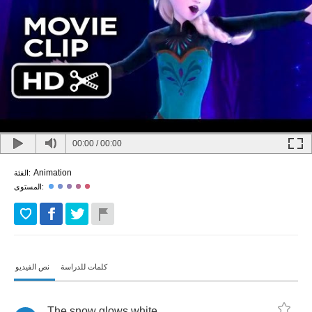
00:00
/
00:00
Animation
الفئة:
المستوى:
كلمات للدراسة
نص الفيديو
The
snow
glows
white