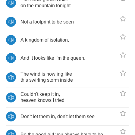
on
the
mountain
tonight
Not
a
footprint
to
be
seen
A
kingdom
of
isolation
,
And
it
looks
like
I'm
the
queen
.
The
wind
is
howling
like
this
swirling
storm
inside
Couldn't
keep
it
in
,
heaven
knows
I
tried
Don't
let
them
in
,
don't
let
them
see
Be
the
good
girl
you
always
have
to
be