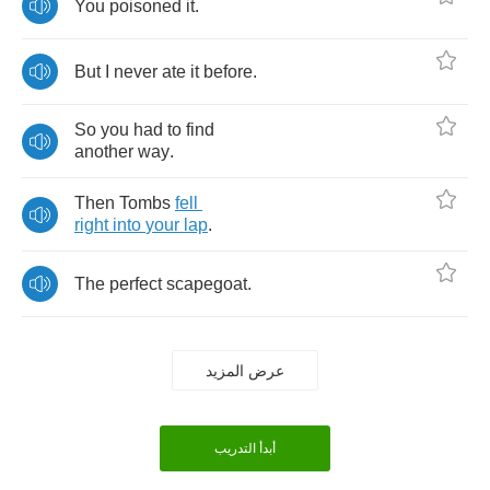
You
poisoned
it
.
But
I
never
ate
it
before
.
So
you
had
to
find
another
way
.
Then
Tombs
fell
right
into
your
lap
.
The
perfect
scapegoat
.
عرض المزيد
أبدأ التدريب