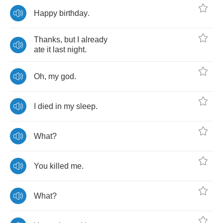
Happy
birthday
.
Thanks
,
but
I
already
ate
it
last
night
.
Oh
,
my
god
.
I
died
in
my
sleep
.
What
?
You
killed
me
.
What
?