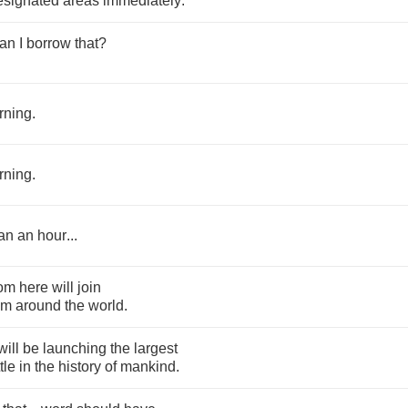
esignated
areas
immediately
.
an
I
borrow
that
?
rning
.
rning
.
an
an
hour
...
rom
here
will
join
om
around
the
world
.
will
be
launching
the
largest
tle
in
the
history
of
mankind
.