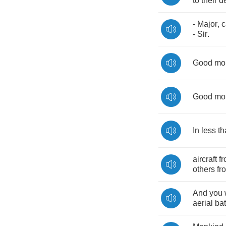
to
their
d
-
Major
,
c
-
Sir
.
Good
mo
Good
mo
In
less
th
aircraft
f
others
fr
And
you
aerial
bat