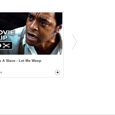
s A Slave - Let Me Weep
Paul Blart: Mall Cop - Impo
Underestimate