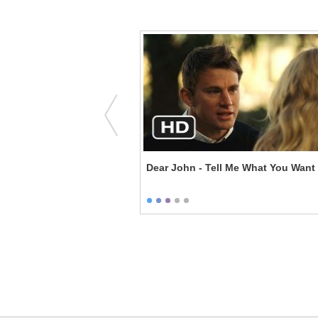
 - Julia You Needed To
Dear John - Tell Me What You Want