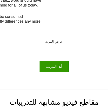
,
that
...
word
should
have
ning
for
all
of
us
today
.
be
consumed
tty
differences
any
more
.
عرض المزيد
أبدأ التدريب
مقاطع فيديو مشابهة للتدريبات