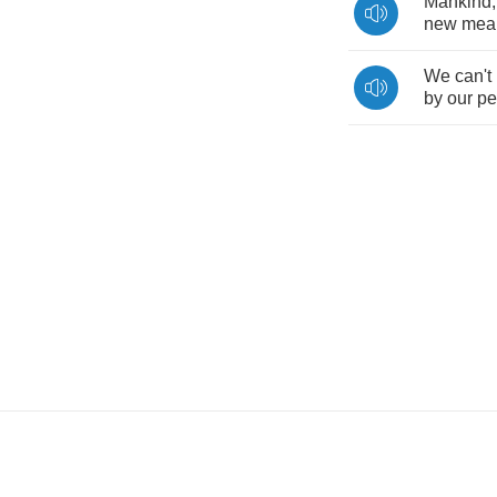
Mankind
new
mea
We
can't
by
our
pe