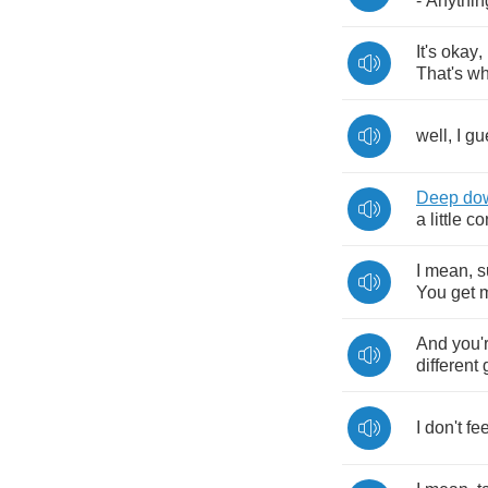
-
Anythin
It's
okay
,
That's
w
well
,
I
gu
Deep
do
a
little
co
I
mean
,
s
You
get
m
And
you'
different
I
don't
fee