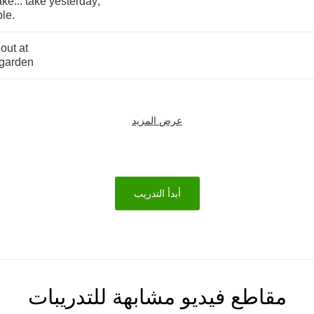
ake
...
take
yesterday
,
le
.
out
at
garden
عرض المزيد
أبدأ التدريب
مقاطع فيديو مشابهة للتدريبات