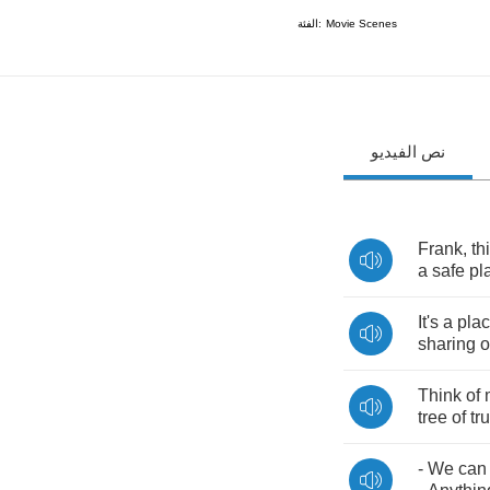
الفئة:
Movie Scenes
نص الفيديو
Frank
,
th
a
safe
pl
It's
a
pla
sharing
o
Think
of
tree
of
tru
-
We
can