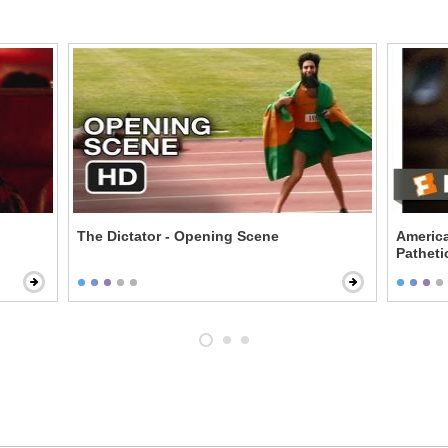
The Dictator - Opening Scene
Americ
Patheti