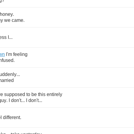
g
?
honey
.
hy
we
came
.
ess
I
...
wn
I'm
feeling
nfused
.
uddenly
...
arried
re
supposed
to
be
this
entirely
guy
.
I
don't
...
I
don't
...
l
different
.