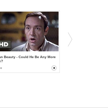
an Beauty - Could He Be Any More
Jumanji: Welcome to the J
c?
Be Sexy