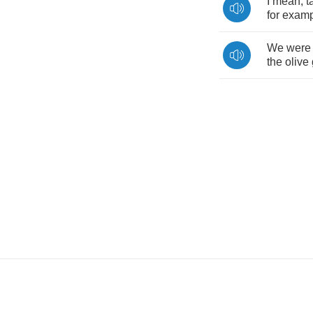
I
mean
,
t
for
examp
We
were
the
olive