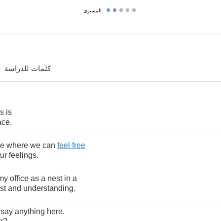
المستوى:
كلمات للدراسة
is
is
ace
.
ce
where
we
can
feel
free
ur
feelings
.
my
office
as
a
nest
in
a
st
and
understanding
.
say
anything
here
.