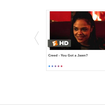
're Up
Creed - You Got a Jawn?