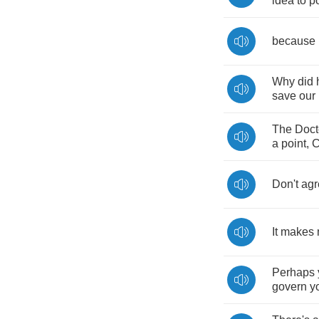
idea
to
p
because
Why
did
save
our
The
Doct
a
point
,
C
Don't
agr
It
makes
Perhaps
govern
y