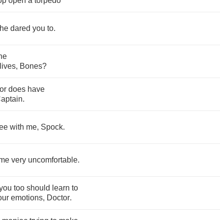
op
open
a
torpedo
he
dared
you
to
.
he
lives
,
Bones
?
or
does
have
aptain
.
ee
with
me
,
Spock
.
me
very
uncomfortable
.
you
too
should
learn
to
our
emotions
,
Doctor
.