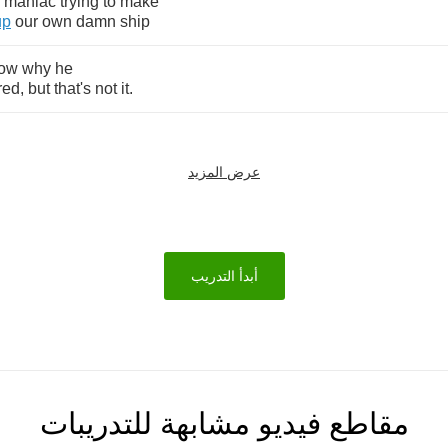
maniac
trying
to
make
up
our
own
damn
ship
ow
why
he
red
,
but
that's
not
it
.
عرض المزيد
أبدأ التدريب
مقاطع فيديو مشابهة للتدريبات