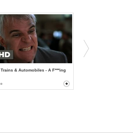
 Trains & Automobiles - A F***ing
Playing With Fire - Or Wha