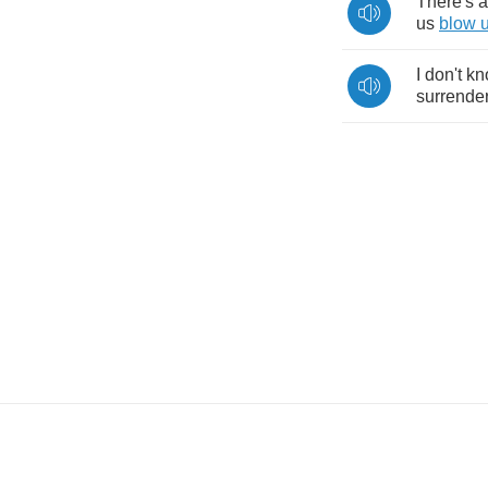
There's
a
us
blow
I
don't
kn
surrende