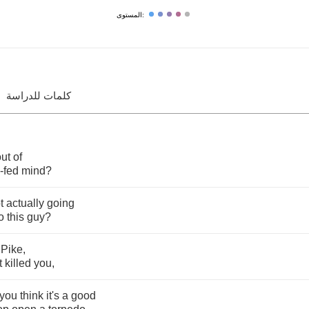
المستوى:
كلمات للدراسة
out
of
-
fed
mind
?
t
actually
going
o
this
guy
?
Pike
,
t
killed
you
,
you
think
it's
a
good