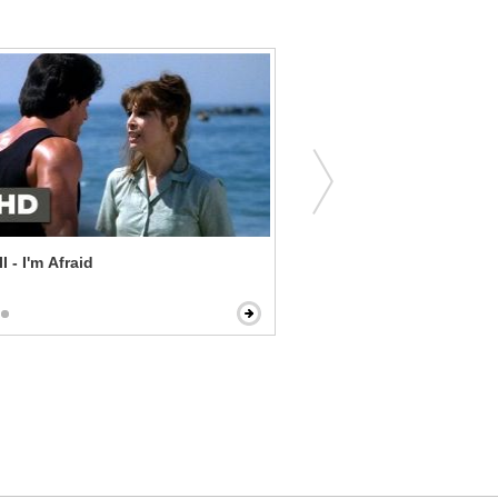
I - I'm Afraid
Forrest Gump - Bubba on 