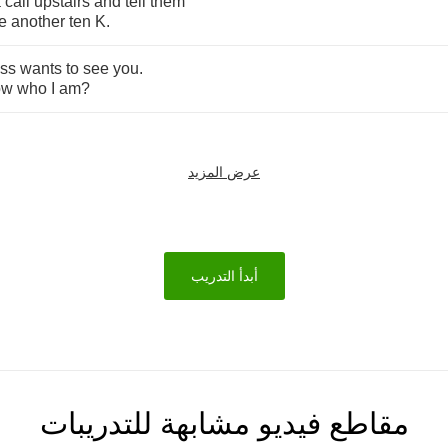
a
call
upstairs
and
tell
them
e
another
ten
K
.
ss
wants
to
see
you
.
ow
who
I
am
?
عرض المزيد
أبدأ التدريب
مقاطع فيديو مشابهة للتدريبات