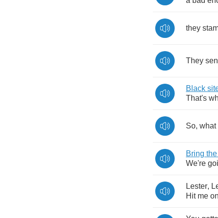
a
bad
en
they
sta
They
se
Black
sit
That's
wh
So
,
what
Bring
the
We're
go
Lester
,
L
Hit
me
o