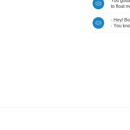
You
gott
to
float
m
-
Hey
!
Bo
-
You
kn