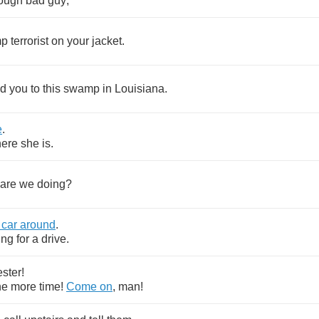
ough
bad
guy
,
mp
terrorist
on
your
jacket
.
nd
you
to
this
swamp
in
Louisiana
.
e
.
ere
she
is
.
are
we
doing
?
car
around
.
ing
for
a
drive
.
ester
!
ne
more
time
!
Come
on
,
man
!