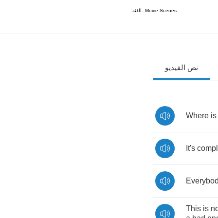
الفئة:
Movie Scenes
نص الفيديو
Where
is
It's
compl
Everybod
This
is
n