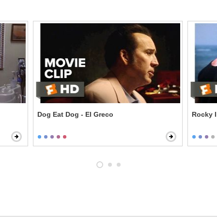
Dog Eat Dog - El Greco
Rocky II