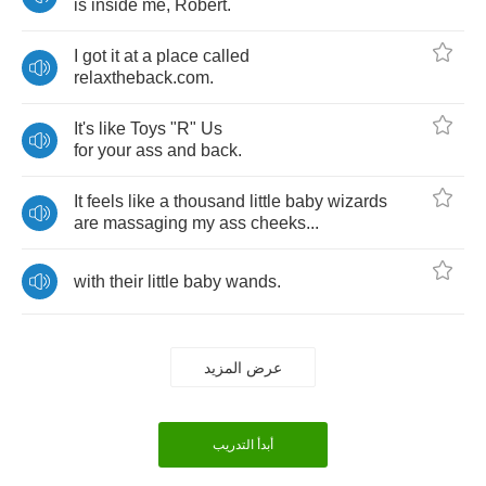
is
inside
me
,
Robert
.
I
got
it
at
a
place
called
relaxtheback
.
com
.
It's
like
Toys
"
R
"
Us
for
your
ass
and
back
.
It
feels
like
a
thousand
little
baby
wizards
are
massaging
my
ass
cheeks
...
with
their
little
baby
wands
.
عرض المزيد
أبدأ التدريب