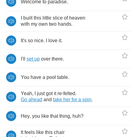
Welcome
to
paradise
.
I
built
this
little
slice
of
heaven
with
my
own
two
hands
.
It's
so
nice
.
I
love
it
.
I'll
set
up
over
there
.
You
have
a
pool
table
.
Yeah
,
I
just
got
it
re
-
felted
.
Go
ahead
and
take
her
for
a
spin
.
Hey
,
you
like
that
thing
,
huh
?
It
feels
like
this
chair