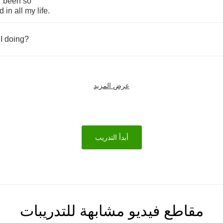
r
been
so
ed
in
all
my
life
.
I
doing
?
عرض المزيد
أبدأ التدريب
مقاطع فيديو مشابهة للتدريبات