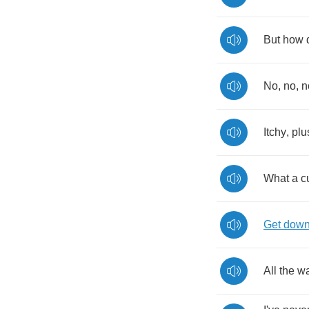
But
how
No
,
no
,
n
Itchy
,
plu
What
a
c
Get
dow
All
the
w