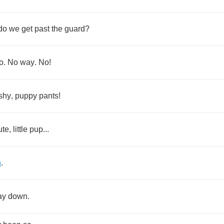
do
we
get
past
the
guard
?
o
.
No
way
.
No
!
shy
,
puppy
pants
!
ute
,
little
pup
...
n
.
ay
down
.