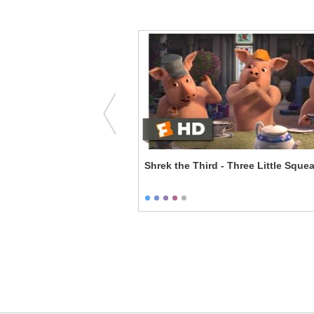
ailer
Shrek the Third - Three Little Squea