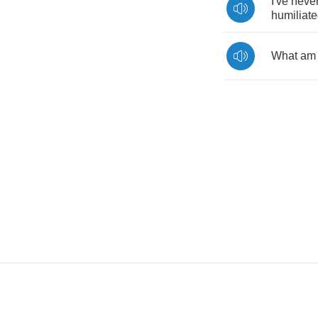
I've
neve
humiliat
What
am