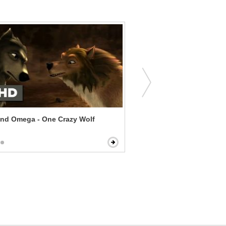
and Omega - One Crazy Wolf
Shrek Forever After - Fiona
Princess