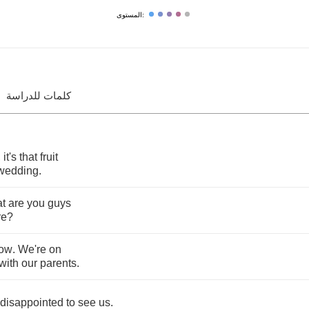
المستوى:
كلمات للدراسة
,
it's
that
fruit
wedding
.
t
are
you
guys
re
?
ow
.
We're
on
with
our
parents
.
disappointed
to
see
us
.