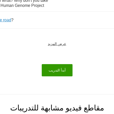
w
what
?
Why
don't
you
take
Human
Genome
Project
he
road
?
عرض المزيد
أبدأ التدريب
مقاطع فيديو مشابهة للتدريبات