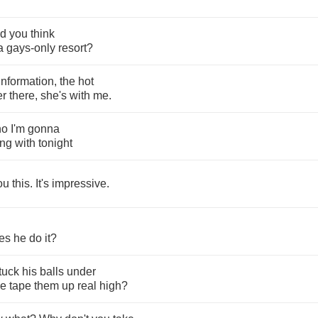
id
you
think
a
gays
-
only
resort
?
information
,
the
hot
er
there
,
she's
with
me
.
ho
I'm
gonna
ing
with
tonight
ou
this
.
It's
impressive
.
es
he
do
it
?
tuck
his
balls
under
e
tape
them
up
real
high
?