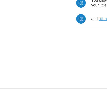
You
kno
your
little
and
hit
t