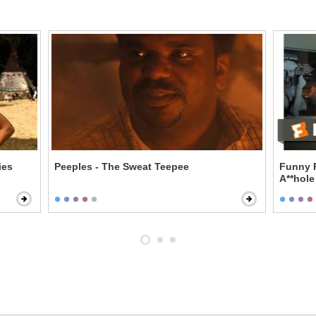
ies
Peeples - The Sweat Teepee
Funny 
A**hole