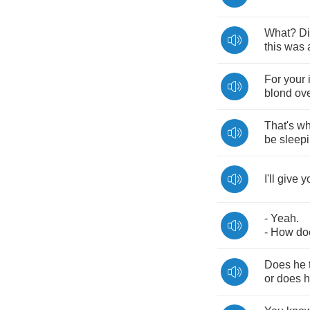
What
?
D
this
was
For
your
blond
ov
That's
w
be
sleep
I'll
give
y
-
Yeah
.
-
How
do
Does
he
or
does
h