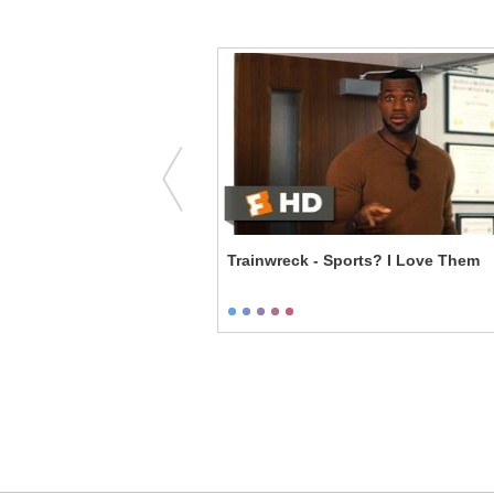
here Wasn't Even Any
Trainwreck - Sports? I Love Them