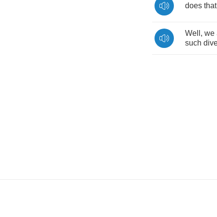
does
that
Well
,
we
such
div