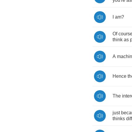
you're
as
I
am
?
Of
cours
think
as
A
machi
Hence
th
The
inter
just
beca
thinks
dif