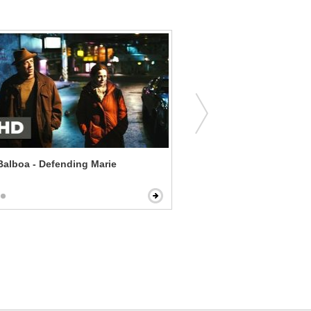
alboa - Defending Marie
Jaws - Scars