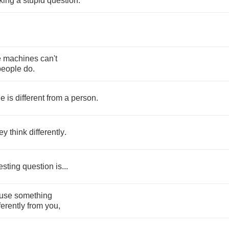
king
a
stupid
question
.
e
machines
can't
people
do
.
ne
is
different
from
a
person
.
ey
think
differently
.
esting
question
is
...
use
something
ferently
from
you
,