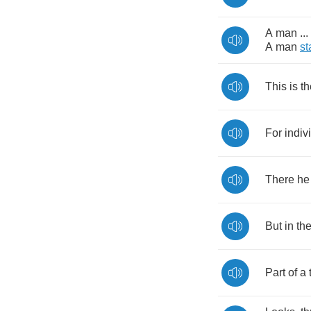
A
man
...
A
man
st
This
is
th
For
indiv
There
he
But
in
th
Part
of
a