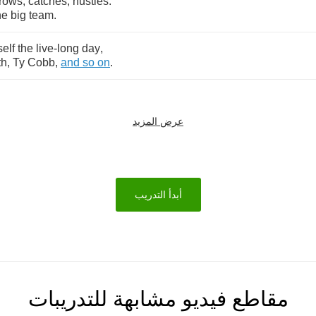
hrows
,
catches
,
hustles
.
ne
big
team
.
elf
the
live
-
long
day
,
th
,
Ty
Cobb
,
and
so
on
.
عرض المزيد
أبدأ التدريب
مقاطع فيديو مشابهة للتدريبات