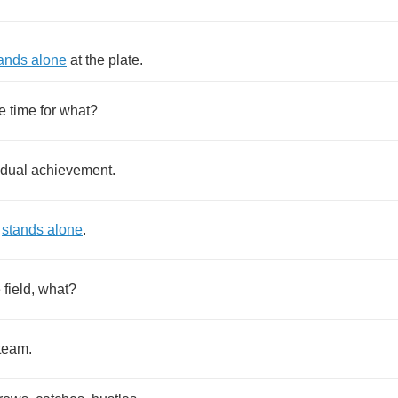
ands
alone
at
the
plate
.
e
time
for
what
?
idual
achievement
.
stands
alone
.
e
field
,
what
?
team
.