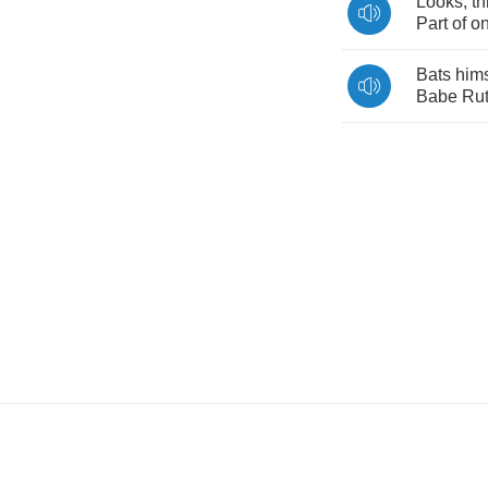
Looks
,
t
Part
of
o
Bats
hims
Babe
Ru