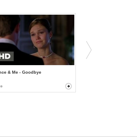
ince & Me - Goodbye
Playing With Fire - Or Wha