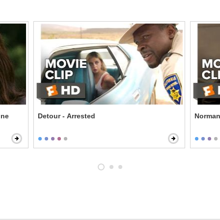
one
Detour - Arrested
Norman