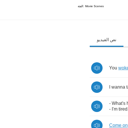
الفئة:
Movie Scenes
نص الفيديو
You
wok
I
wanna
-
What's
-
I'm
tired
Come
on