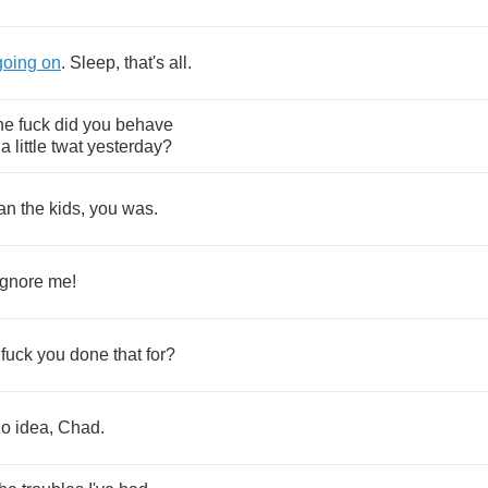
going
on
.
Sleep
,
that's
all
.
he
fuck
did
you
behave
a
little
twat
yesterday
?
an
the
kids
,
you
was
.
ignore
me
!
fuck
you
done
that
for
?
no
idea
,
Chad
.