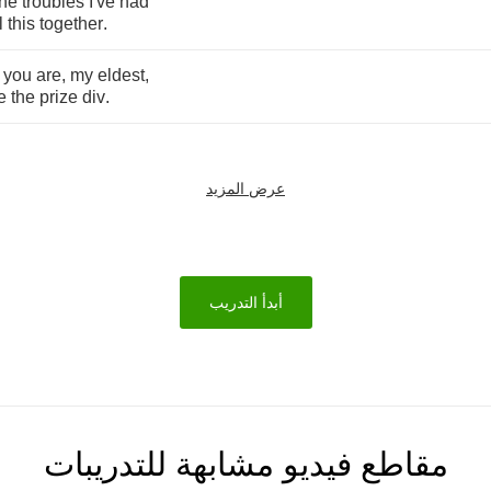
the
troubles
I've
had
l
this
together
.
you
are
,
my
eldest
,
e
the
prize
div
.
عرض المزيد
أبدأ التدريب
مقاطع فيديو مشابهة للتدريبات