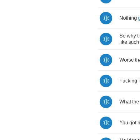
Nothing
So
why
t
like
such
Worse
th
Fucking
What
the
You
got