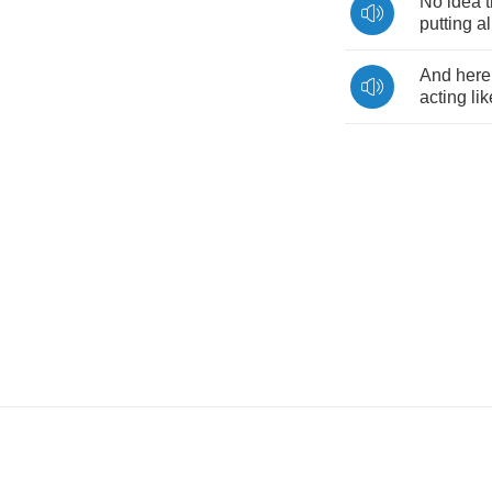
No
idea
putting
al
And
here
acting
lik