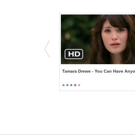
rk - Honorable Men
Tamara Drewe - You Can Have Any