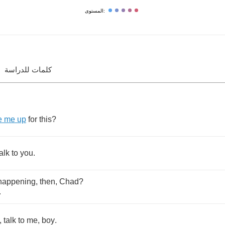
المستوى:
كلمات للدراسة
e
me
up
for
this
?
talk
to
you
.
happening
,
then
,
Chad
?
.
,
talk
to
me
,
boy
.